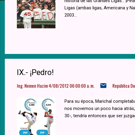
a
historia de las Grandes Ligas... ¡P
Ligas (ambas ligas, Americana y Nac
s
2003...
IX.- ¡Pedro!
Ing. Nemen Hazim
4/08/2012 06:00:00 a. m.
República D
Para su época, Marichal completaba
nos movemos un poco hacia atrás, p
30-, tendría entonces que ser juzga