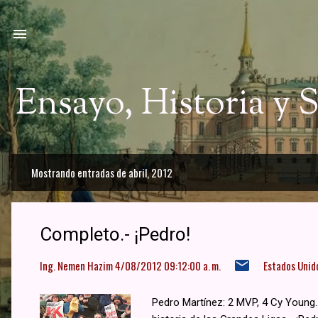
Ir a
Ensayo, Historia y
Mostrando entradas de abril, 2012
E
n
t
Completo.- ¡Pedro!
r
Ing. Nemen Hazim
4/08/2012 09:12:00 a. m.
Estados Unid
a
d
Pedro Martínez: 2 MVP, 4 Cy Young..