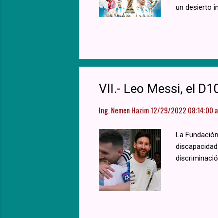
un desierto i
VII.- Leo Messi, el 
Ing. Nemen Hazim
12/29/2022 08:14:00 a.
La Fundación 
discapacidad 
discriminació