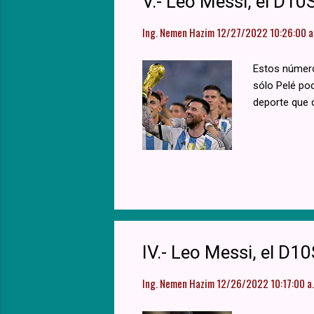
V.- Leo Messi, el D1
Ing. Nemen Hazim
12/27/2022 10:26:00 a.
Estos número
sólo Pelé pod
deporte que 
IV.- Leo Messi, el D
Ing. Nemen Hazim
12/26/2022 10:17:00 a.