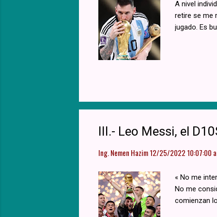
A nivel indiv
retire se me 
jugado. Es b
III.- Leo Messi, el 
Ing. Nemen Hazim
12/25/2022 10:07:00 a.
« No me inter
No me conside
comienzan los