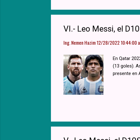
VI.- Leo Messi, el D
Ing. Nemen Hazim
12/28/2022 10:44:00 a.
En Qatar 202
(13 goles). A
presente en 