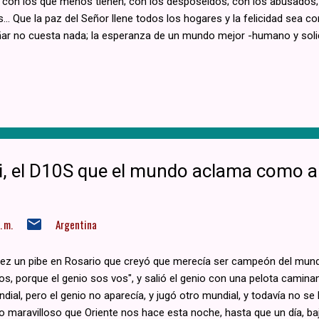
ad con los que menos tienen; con los desposeídos; con los abusados;
... Que la paz del Señor llene todos los hogares y la felicidad sea c
ñar no cuesta nada; la esperanza de un mundo mejor -humano y soli
, el D10S que el mundo aclama como a
 m.
Argentina
vez un pibe en Rosario que creyó que merecía ser campeón del mundo
 vos, porque el genio sos vos", y salió el genio con una pelota caminan
dial, pero el genio no aparecía, y jugó otro mundial, y todavía no se 
 maravilloso que Oriente nos hace esta noche, hasta que un día, baj