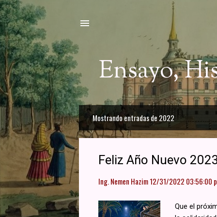
Ensayo, Hi
Mostrando entradas de 2022
E
n
t
Feliz Año Nuevo 2023
r
Ing. Nemen Hazim
12/31/2022 03:56:00 p.
a
d
Que el próxim