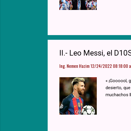
II.- Leo Messi, el D
Ing. Nemen Hazim
12/24/2022 08:18:00 a.
« ¡Goooool, g
desierto, que
muchachos llo