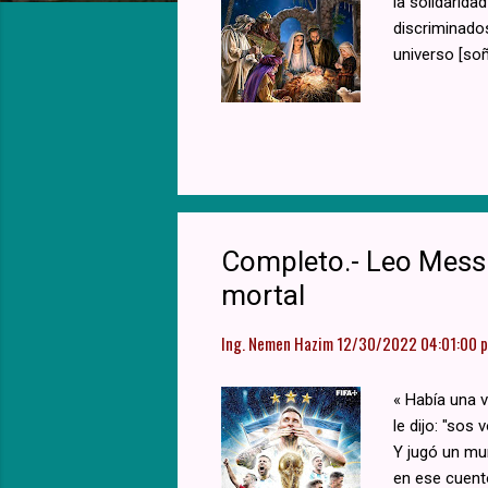
a
la solidarid
discriminados
s
universo [so
Completo.- Leo Messi
mortal
Ing. Nemen Hazim
12/30/2022 04:01:00 p.
« Había una 
le dijo: "sos
Y jugó un mun
en ese cuento