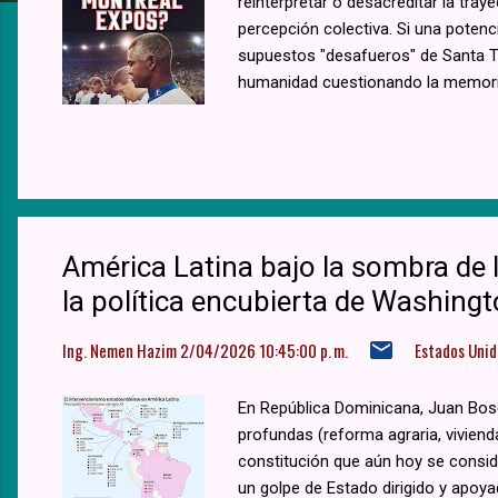
a
reinterpretar o desacreditar la tray
percepción colectiva. Si una potenc
s
supuestos "desafueros" de Santa Ter
humanidad cuestionando la memoria
pobres...
América Latina bajo la sombra de la
la política encubierta de Washing
Ing. Nemen Hazim
2/04/2026 10:45:00 p. m.
Estados Unid
En República Dominicana, Juan Bos
profundas (reforma agraria, vivienda
constitución que aún hoy se consi
un golpe de Estado dirigido y apoya