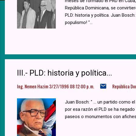
a
meses de formado el PRD en Cuba, y
República Dominicana, se convirtiero
s
PLD: historia y política. Juan Bosch:
populismo! "...
III.- PLD: historia y política...
Ing. Nemen Hazim
3/27/1996 08:12:00 p. m.
República Do
Juan Bosch: " ... un partido como e
por esa razón el PLD se ha negado a
paseos o monumentos con afiches o 