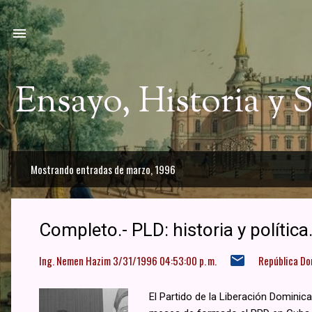
Ir a
Ensayo, Historia y
Mostrando entradas de marzo, 1996
E
n
t
Completo.- PLD: historia y política.
r
Ing. Nemen Hazim
3/31/1996 04:53:00 p. m.
República Do
a
d
El Partido de la Liberación Dominic