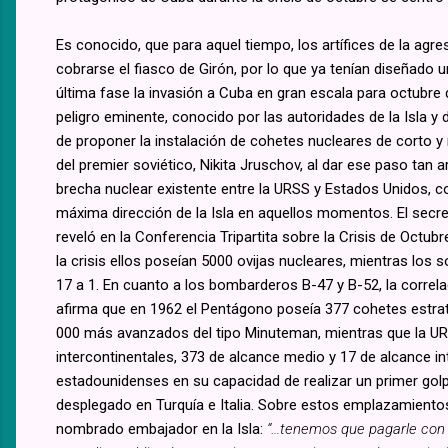
Es conocido, que para aquel tiempo, los artífices de la agre
cobrarse el fiasco de Girón, por lo que ya tenían diseñad
última fase la invasión a Cuba en gran escala para octubre 
peligro eminente, conocido por las autoridades de la Isla y
de proponer la instalación de cohetes nucleares de corto 
del premier soviético, Nikita Jruschov, al dar ese paso tan a
brecha nuclear existente entre la URSS y Estados Unidos, c
máxima dirección de la Isla en aquellos momentos. El secr
reveló en la Conferencia Tripartita sobre la Crisis de Oct
la crisis ellos poseían 5000 ovijas nucleares, mientras lo
17 a 1. En cuanto a los bombarderos B-47 y B-52, la correl
afirma que en 1962 el Pentágono poseía 377 cohetes estrat
000 más avanzados del tipo Minuteman, mientras que la UR
intercontinentales, 373 de alcance medio y 17 de alcance in
estadounidenses en su capacidad de realizar un primer golp
desplegado en Turquía e Italia. Sobre estos emplazamientos
nombrado embajador en la Isla:
“…tenemos que pagarle co