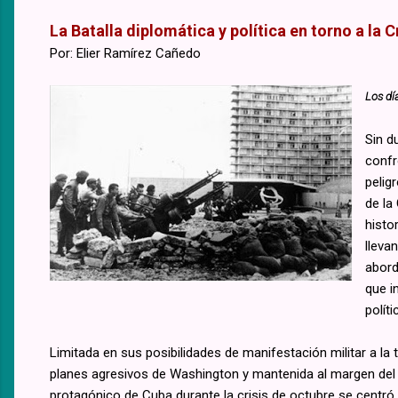
La Batalla diplomática y política en torno a la C
Por: Elier Ramírez Cañedo
Los dí
Sin d
confr
pelig
de la
histo
lleva
abord
que i
polít
Limitada en sus posibilidades de manifestación militar a l
planes agresivos de Washington y mantenida al margen del 
protagónico de Cuba durante la crisis de octubre se centró e