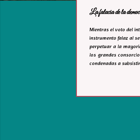
a
La falacia de la democ
s
Mientras el voto del i
instrumento falaz al se
perpetuar a la mayoria
los grandes consorcio
condenadas a subsistir