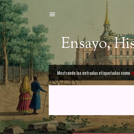
Ensayo, Hi
Mostrando las entradas etiquetadas como
j
E
n
t
r
a
d