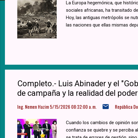
a
La Europa hegemónica, que históric
sociales africanas, ha transitado d
s
Hoy, las antiguas metrópolis se nutr
las naciones que ellas mismas depa
Completo.- Luis Abinader y el "Gobi
de campaña y la realidad del poder
Ing. Nemen Hazim
5/15/2026 08:32:00 a. m.
República D
Cuando los cambios de opinión son 
confianza se quiebre y se perciba a
se trata de errores de gestión, sino 