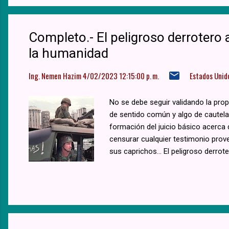
Completo.- El peligroso derrotero 
la humanidad
Ing. Nemen Hazim
4/02/2023 12:15:00 p. m.
Estados Unid
No se debe seguir validando la prop
de sentido común y algo de cautela.
formación del juicio básico acerca
censurar cualquier testimonio proven
sus caprichos... El peligroso derro
Washington están comprometiendo la
tratados de control de armas, uso
erosión de su propia "democracia" y
"Quienes van a ser persuadidos por