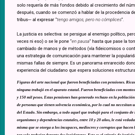
solo requería de más fondos debido al crecimiento del nú
después, cuando se comenzó a hablar de la procedencia de
tribus─ al expresar "
tengo amigos, pero no cómplices
".
La justicia es selectiva: se persigue al enemigo político, per
veces ni eso) o se le pone "
en pausa
" hasta que pase la to
cambiado de manos y de métodos (vía fideicomisos o contra
una estrategia de comunicación para mantener la popularid
mismas fallas de siempre. Es un panorama enrarecido don
experiencia del ciudadano que espera soluciones estructura
Figuras del arte nacional que fueron beneficiadas con pensiones. Ricas,
ninguna trabajó en el aparato estatal. Fueron beneficiadas con montos
y 150 mil pesos. Estas pensiones han generado rechazo en la población
de personas que tienen solvencia económica, por lo cual no necesitan u
del Estado. Sin embargo, a todo aquel que trabajó para el conjunto de i
organismos y dependencias estatales, entre 10 y 20 años, le está vedada
misma que se otorga a los incapaces, mediocres y corruptos que hacen l
tan solo trabajar durante dos legislaturas. Este es el criterio de justicia