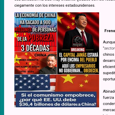
ciegamente con los intereses estadounidenses.
Freno
Aunque
"
sector
chinos 
desarro
eficien
supedi
oportu
Abinad
fuerza 
condena
mercad