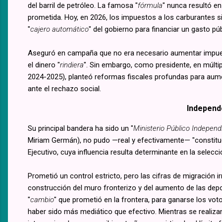
del barril de petróleo. La famosa "
fórmula
" nunca resultó en
prometida. Hoy, en 2026, los impuestos a los carburantes s
"
cajero automático
" del gobierno para financiar un gasto púb
Aseguró en campaña que no era necesario aumentar impuesto
el dinero "
rindiera
". Sin embargo, como presidente, en múlti
2024-2025), planteó reformas fiscales profundas para aume
ante el rechazo social.
Independe
Su principal bandera ha sido un "
Ministerio Público Independ
Miriam Germán), no pudo —real y efectivamente— "constituc
Ejecutivo, cuya influencia resulta determinante en la selec
Prometió un control estricto, pero las cifras de migración 
construcción del muro fronterizo y del aumento de las depor
"
cambio
" que prometió en la frontera, para ganarse los vo
haber sido más mediático que efectivo. Mientras se realiza