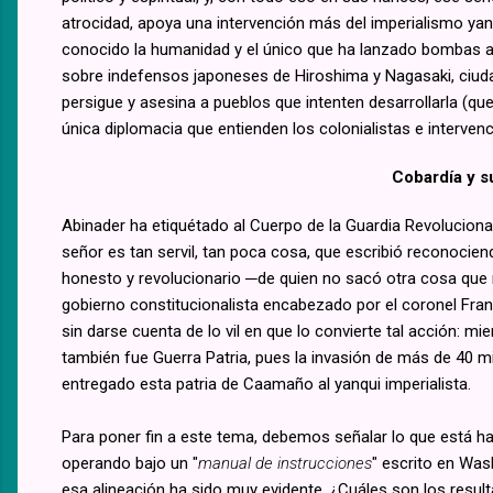
atrocidad, apoya una intervención más del imperialismo ya
conocido la humanidad y el único que ha lanzado bombas 
sobre indefensos japoneses de Hiroshima y Nagasaki, ciud
persigue y asesina a pueblos que intenten desarrollarla (que 
única diplomacia que entienden los colonialistas e interven
Cobardía y s
Abinader ha etiquétado al Cuerpo de la Guardia Revoluciona
señor es tan servil, tan poca cosa, que escribió reconocie
honesto y revolucionario ─de quien no sacó otra cosa que 
gobierno constitucionalista encabezado por el coronel Fra
sin darse cuenta de lo vil en que lo convierte tal acción: mi
también fue Guerra Patria, pues la invasión de más de 40 mil 
entregado esta patria de Caamaño al yanqui imperialista.
Para poner fin a este tema, debemos señalar lo que está hac
operando bajo un "
manual de instrucciones
" escrito en Was
esa alineación ha sido muy evidente. ¿Cuáles son los resulta