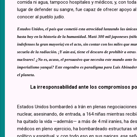
comida ni agua, tampoco hospitales y médicos; y, con toda 
lugar de defender su sangre, fue capaz de ofrecer apoyo al
conocer al pueblo judío.
Estados Unidos, el país que cometió esta atrocidad lanzando las única
hasta hoy en la historia de la humanidad. Mató 300 mil japoneses (niñ
indefensos la gran mayoría) en el acto, sin contar con los miles que mu
secuela de la radiación. ¡Y aún así, tiene el descaro de prohibir a otr
nucleares! ¿No es, acaso, el persuasivo que necesita este mundo ante l
imperialismo yanqui? Este engendro es paradigma para Luis Abinader
el planeta.
La irresponsabilidad ante los compromisos po
Estados Unidos bombardeó a Irán en plenas negociaciones
nuclear, asesinando, de entrada, a 164 niñas mientras recibí
ha quitado la vida —además— a más de 4 mil iraníes, ha des
médicos en pleno ejercicio, ha bombardeado estructuras vita
político y espiritual, y, con todo eso en sus narices, ese señ