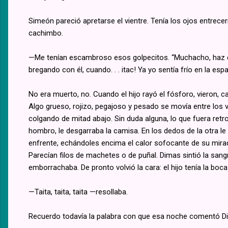
Simeón pareció apretarse el vientre. Tenía los ojos entrece
cachimbo.
—Me tenían escambroso esos golpecitos. “Muchacho, haz can
bregando con él, cuando. . . itac! Ya yo sentía frío en la e
No era muerto, no. Cuando el hijo rayó el fósforo, vieron, c
Algo grueso, rojizo, pegajoso y pesado se movía entre los 
colgando de mitad abajo. Sin duda alguna, lo que fuera retro
hombro, le desgarraba la camisa. En los dedos de la otra le 
enfrente, echándoles encima el calor sofocante de su mirada
Parecían filos de machetes o de puñal. Dimas sintió la san
emborrachaba. De pronto volvió la cara: el hijo tenía la boca
—Taita, taita, taita —resollaba.
Recuerdo todavía la palabra con que esa noche comentó Dim