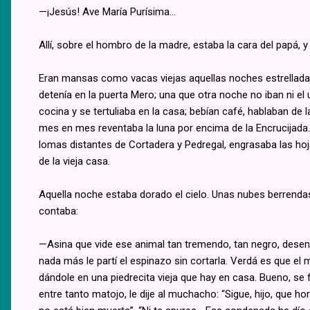
—¡Jesús! Ave María Purísima...
Allí, sobre el hombro de la madre, estaba la cara del papá, y
Eran mansas como vacas viejas aquellas noches estrelladas 
detenía en la puerta Mero; una que otra noche no iban ni el u
cocina y se tertuliaba en la casa; bebían café, hablaban de
mes en mes reventaba la luna por encima de la Encrucijada.
lomas distantes de Cortadera y Pedregal, engrasaba las hojas
de la vieja casa.
Aquella noche estaba dorado el cielo. Unas nubes berrendas 
contaba:
—Asina que vide ese animal tan tremendo, tan negro, desenva
nada más le partí el espinazo sin cortarla. Verdá es que e
dándole en una piedrecita vieja que hay en casa. Bueno, se f
entre tanto matojo, le dije al muchacho: “Sigue, hijo, que 