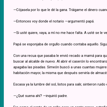
—Cójasela por lo que le dé la gana. Tráigame el dinero cuan
—Entonces voy donde el notario —argumentó papá.
—Si usté quiere, vaya; a mí no me hace falta. A usté se le v
Papá se esponjaba de orgullo cuando contaba aquello. Sigui
Con una recua que pasaba le envió recado a mamá para que 
buscar al alcalde de nuevo. Al abrir el caserón lo encontra
apagaba las pisadas. Simeón buscó a unas cuantas mujeres p
habitación mayor, la misma que después serviría de almacé
Escasa ya la lumbre del sol, listos para salir, sintieron ruido e
—¿Qué suena ahí? —inquirió padre.