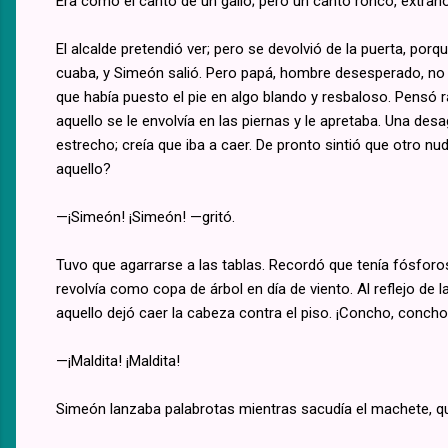
Era como el canto de un gallo; pero un canto ronco, extrañ
El alcalde pretendió ver; pero se devolvió de la puerta, po
cuaba, y Simeón salió. Pero papá, hombre desesperado, no q
que había puesto el pie en algo blando y resbaloso. Pensó r
aquello se le envolvía en las piernas y le apretaba. Una des
estrecho; creía que iba a caer. De pronto sintió que otro nu
aquello?
—¡Simeón! ¡Simeón! —gritó.
Tuvo que agarrarse a las tablas. Recordó que tenía fósforo
revolvía como copa de árbol en día de viento. Al reflejo de la 
aquello dejó caer la cabeza contra el piso. ¡Concho, concho
—¡Maldita! ¡Maldita!
Simeón lanzaba palabrotas mientras sacudía el machete, que