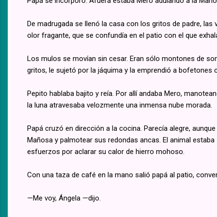
Papá se incorporó. Afuera estaba Mero adulando a la Maño
De madrugada se llenó la casa con los gritos de padre, las 
olor fragante, que se confundía en el patio con el que exhala
Los mulos se movían sin cesar. Eran sólo montones de som
gritos, le sujetó por la jáquima y la emprendió a bofetones 
Pepito hablaba bajito y reía. Por allí andaba Mero, manotean
la luna atravesaba velozmente una inmensa nube morada.
Papá cruzó en dirección a la cocina. Parecía alegre, aunque
Mañosa y palmotear sus redondas ancas. El animal estaba s
esfuerzos por aclarar su calor de hierro mohoso.
Con una taza de café en la mano salió papá al patio, conve
—Me voy, Ángela —dijo.