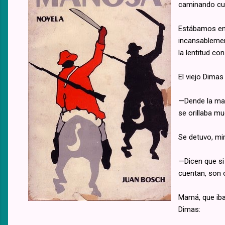
caminando cua
Estábamos en 
incansablemen
la lentitud c
El viejo Dimas
—Dende la mad
se orillaba m
Se detuvo, mir
—Dicen que si 
cuentan, son 
Mamá, que iba
Dimas: