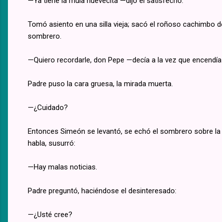
—Ya tiene la mula nuevecita —dijo él satisfecho.
Tomó asiento en una silla vieja; sacó el roñoso cachimbo de 
sombrero.
—Quiero recordarle, don Pepe —decía a la vez que encendía
Padre puso la cara gruesa, la mirada muerta.
—¿Cuidado?
Entonces Simeón se levantó, se echó el sombrero sobre la
habla, susurró:
—Hay malas noticias.
Padre preguntó, haciéndose el desinteresado:
—¿Usté cree?