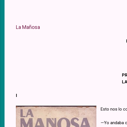
La Mañosa
P
L
I
Esto nos lo co
—Yo andaba c