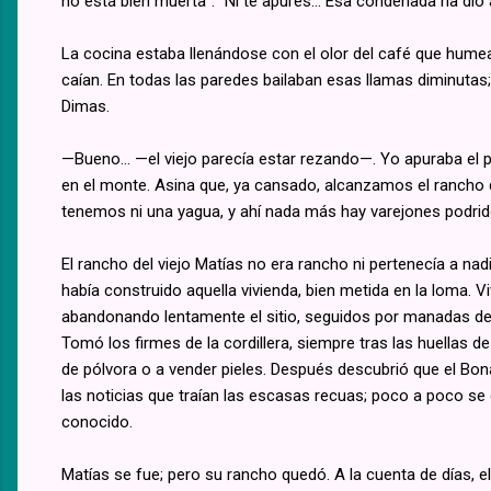
no está bien muerta”. “Ni te apures... Esa condenada ha dío a 
La cocina estaba llenándose con el olor del café que hume
caían. En todas las paredes bailaban esas llamas diminutas; 
Dimas.
—Bueno... —el viejo parecía estar rezando—. Yo apuraba el
en el monte. Asina que, ya cansado, alcanzamos el rancho d
tenemos ni una yagua, y ahí nada más hay varejones podrid
El rancho del viejo Matías no era rancho ni pertenecía a na
había construido aquella vivienda, bien metida en la loma. 
abandonando lentamente el sitio, seguidos por manadas de p
Tomó los firmes de la cordillera, siempre tras las huellas d
de pólvora o a vender pieles. Después descubrió que el Bona
las noticias que traían las escasas recuas; poco a poco se
conocido.
Matías se fue; pero su rancho quedó. A la cuenta de días, e