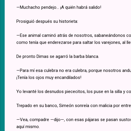
—Muchacho pendejo... ¡A quién habrá salido!
Prosiguió después su historieta:
—Ese animal caminó atrás de nosotros, sabaneándonos como 
como tenía que enderezarse para saltar los varejones, al lle
De pronto Dimas se agarró la barba blanca.
—Para mí esa culebra no era culebra, porque nosotros andu
¡Tenía los ojos muy encandilados!
Yo levanté los desnudos piececitos, los puse en la silla y c
Trepado en su banco, Simeón sonreía con malicia por entr
—Vea, compadre —dijo—, con esas pájaras se pasan sustos
aquí mismo.