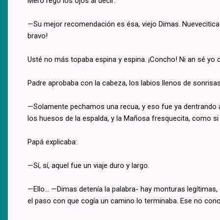
Mero regó los ojos al decir:
—Su mejor recomendación es ésa, viejo Dimas. Nuevecitica ta
bravo!
Usté no más topaba espina y espina. ¡Concho! Ni an sé yo 
Padre aprobaba con la cabeza, los labios llenos de sonris
—Solamente pechamos una recua, y eso fue ya dentrando a 
los huesos de la espalda, y la Mañosa fresquecita, como si
Papá explicaba:
—Sí, sí, aquel fue un viaje duro y largo.
—Ello... —Dimas detenía la palabra- hay monturas legítima
el paso con que cogía un camino lo terminaba. Ese no cono