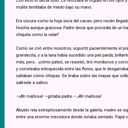
Con esto lo decía todo. Le retozaba el orgullo en los ojos y 
mulita temblaba de miedo bajo su mano.
Era oscura como la hoja seca del cacao; pero recién llegada 
feúcha aunque graciosa. Padre decía que procedía de un ha
chiquita como la veían”.
Como se crió entre nosotros, soportó pacientemente el prime
grandecita, y a la lana había sucedido una piel parda, brillan
más; pero... ¡cómo pateó, se resistió, tiró mordiscos y corc
y correteaba enloquecida entre las flores, que le desgarrab
saltaban como chispas. Se tiraba sobre las mayas que oril
salírsele a saltos.
—¡Ah mañosa! —gritaba padre.— ¡Ah mañosa!
Abuelo reía estrepitosamente desde la galería; madre se suj
entre una enorme mecedora donde estaba sentado. Papá volv