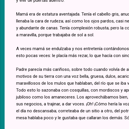
y vivir de puertas adentro.
Mamá era de estatura aventajada. Tenía el cabello gris, a
llenaba la cara de rudeza; así como los ojos pardos, casi ne
y abundante de canas. Tenía complexión robusta; pero la co
a maravilla, porque trabajaba de sol a sol.
A veces mamá se endulzaba y nos entretenía contándonos 
esto pocas veces: le placía más rezar, lo que hacía con sinc
Padre parecía más cariñoso, sobre todo cuando volvía de alg
motivos de su tierra con una voz bella, gruesa, dulce, aca
maravillosos de los mulos que hablaban, del río que se iba 
Todo esto lo sazonaba con cosquillas, con mordiscos y apre
jubiloso como los amaneceres. Los aprovechábamos bien, p
sus negocios, a trajinar, a dar voces. ¡Oh! ¡Cómo hería la
el día no descansaba; correteaba de un sitio a otro, del potr
mesa hablaba poco y le gustaba que callaran los demás. Sól