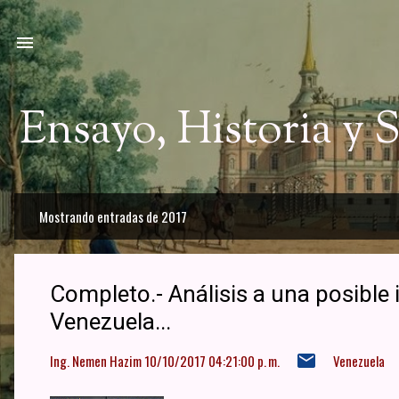
Ir a
Ensayo, Historia y
Mostrando entradas de 2017
E
n
t
Completo.- Análisis a una posible 
r
Venezuela...
a
Ing. Nemen Hazim
10/10/2017 04:21:00 p. m.
Venezuela
d