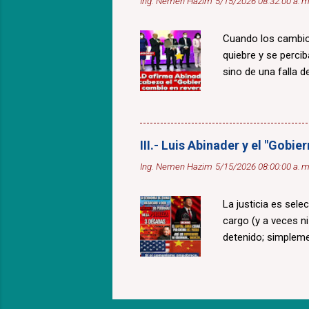
Ing. Nemen Hazim
5/15/2026 08:32:00 a. m
Cuando los cambios
quiebre y se percib
sino de una falla de
III.- Luis Abinader y el "Gobi
Ing. Nemen Hazim
5/15/2026 08:00:00 a. m
La justicia es sele
cargo (y a veces n
detenido; simplem