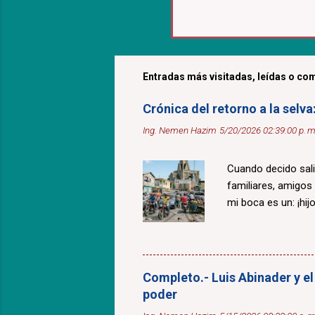
Entradas más visitadas, leídas o com
Crónica del retorno a la selv
Ing. Nemen Hazim
5/20/2026 02:39:00 p. m
Cuando decido sali
familiares, amigos
mi boca es un: ¡hijo
Completo.- Luis Abinader y el
poder