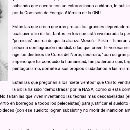
sabiendo que cuenta con un extraordinario auditorio, lo pu
por la Comisión de Energía Atómica de la ONU.
Están las que creen que irán presos los grandes depredadore
cualquier otro de los tantos en los que está involucrada la p
"primicias" acerca de que la alianza Moscú - Pekín - Teherán 
próxima conflagración mundial; o las que creen fervorosamen
rige los destinos de Corea del Norte, destruirá, "con su gran 
imperio que ha conocido la humanidad, tan poderoso que, ba
pentagonismo, somete a sus propios ciudadanos a las mismas
Están las que pregonan a los "siete vientos" que Cristo vendr
la Biblia ha sido "demostrada" por la NASA, como si esta cont
. No faltan las que viven inventando las teorías más descabelladas (
rtió en borregos a todos los peledeístas) para justificar el sueldito
ideces (con ese sueldito logran subsistir y no morir de inanición an