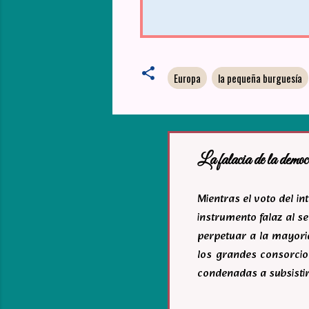
Europa
la pequeña burguesía
La falacia de la democ
Mientras el voto del i
instrumento falaz al se
perpetuar a la mayoria
los grandes consorcio
condenadas a subsistir