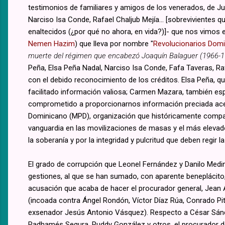
testimonios de familiares y amigos de los venerados, de Jua
Narciso Isa Conde, Rafael Chaljub Mejía... [sobrevivientes
enaltecidos (¿por qué no ahora, en vida?)]- que nos vimos 
Nemen Hazim
) que lleva por nombre "
Revolucionarios Dom
muerte del régimen que encabezó Joaquín Balaguer (1966-1
Peña, Elsa Peña Nadal, Narciso Isa Conde, Fafa Taveras, R
con el debido reconocimiento de los créditos. Elsa Peña,
facilitado información valiosa; Carmen Mazara, también e
comprometido a proporcionarnos información preciada acer
Dominicano (MPD), organización que históricamente comparte
vanguardia en las movilizaciones de masas y el más elevado
la soberanía y por la integridad y pulcritud que deben regir la
El grado de corrupción que Leonel Fernández y Danilo Medi
gestiones, al que se han sumado, con aparente beneplácito,
acusación que acaba de hacer el procurador general, Jean A
(incoada contra Ángel Rondón, Víctor Díaz Rúa, Conrado Pi
exsenador Jesús Antonio Vásquez). Respecto a César Sánch
Radhamés Segura, Ruddy González y otros, el procurador d