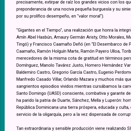
precisamente, extirpar de raíz los grandes vicios con los q
preponderancia de una nociva pequeña burguesía y su sinie
por su prolífico desempeño, en "valor moral").
"Gigantes en el Tiempo", una realización que honra la integ
Amín Abel Hasbún, Amaury Germán Aristy, Otto Morales, Ma
Tingó) y Francisco Caamaño Deñó (en "El Desembarco de Pl
Caamaño, Ramón Holguín Marte, Ramón Payero Ulloa, Toribi
merecedores de la misma cota de gratitud en términos pers
Domínguez, Manolo Tavárez Justo, Homero Hernández Vargas
Baldemiro Castro, Gregorio García Castro, Eugenio Perdomo
Manfredo Casado Villar, Orlando Mazara y muchos más que 
sangrientos episodios vividos mientras cursábamos la carr
Santo Domingo (UASD) consciente, combativa y garante de 
ha parido la patria de Duarte, Sánchez, Mella y Luperón: ho
República Dominicana una tierra próspera, educada y culta, de
servicio de la oligarquía, pero a la vez dispensada de corrupt
Tan extraordinaria y sensible producción viene realizando S