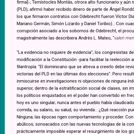
firma]-; Temístocles Montás, otrora alto funcionario y aún 
(PLD), afirmó haber recibido dinero de parte de Ángel Rond
los que firmaron contratos con Odebrecht fueron Víctor Dí
Mariano Germán, Simón Lizardo y Daniel Toribio)... Con cua
corrupción asociado a los sobornos de Odebrecht, el proc
magistralmente las describiera Andrés L. Mateo, "
valen men
"La evidencia no requiere de evidencia"; los congresistas d
modificación a la Constitución -para facilitar la reelecció
filantropía. "El dominicano que se atreva a creerlo debe r
victorias del PLD en las últimas dos elecciones". Pero resul
inmiscuirse en investigaciones ni objeciones de ninguna índo
superior, dentro de la estratificación social de clases, sin
los políticos enquistados en el poder han convertido en f
hoy es uno singular; nunca antes el pueblo había claudicad
comida, su salario, su salud, su vivienda... ¿Qué reacción
Ninguna; las épocas rigen comportamiento y proceder. Con 
abúlicos, sonsacados con las nuevas tecnologías de la comu
prácticamente imposible esperar el resurgimiento de los gra