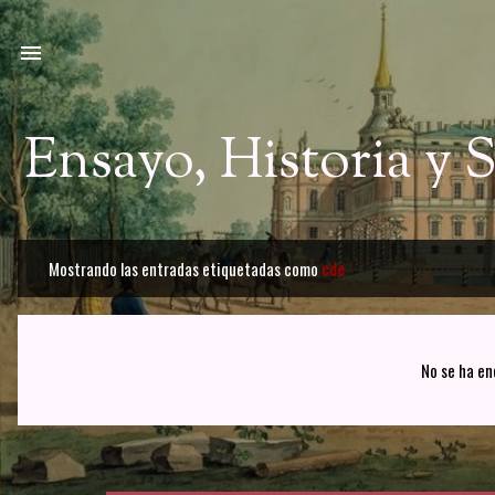
Ir a
Ensayo, Historia y
Mostrando las entradas etiquetadas como
cde
E
n
t
No se ha en
r
a
d