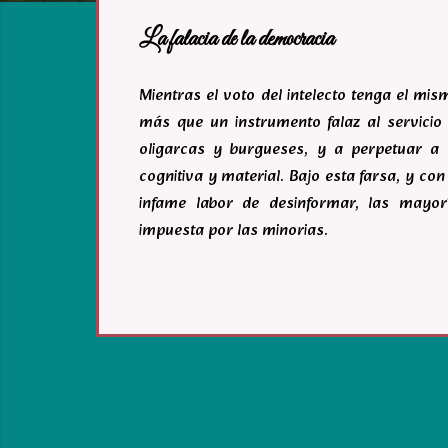
a
La falacia de la democracia
s
Mientras el voto del intelecto tenga el mi
más que un instrumento falaz al servicio 
oligarcas y burgueses, y a perpetuar a 
cognitiva y material. Bajo esta farsa, y c
infame labor de desinformar, las mayor
impuesta por las minorias.