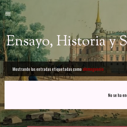
Ir a
Ensayo, Historia y
Mostrando las entradas etiquetadas como
alemaguenia
E
n
t
No se ha en
r
a
d