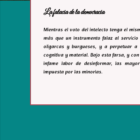
a
La falacia de la democracia
s
Mientras el voto del intelecto tenga el mi
más que un instrumento falaz al servicio 
oligarcas y burgueses, y a perpetuar a 
cognitiva y material. Bajo esta farsa, y c
infame labor de desinformar, las mayor
impuesta por las minorias.