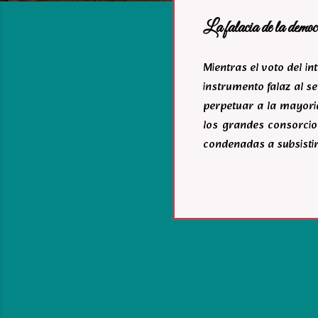
a
La falacia de la democ
s
Mientras el voto del i
instrumento falaz al se
perpetuar a la mayoria
los grandes consorcio
condenadas a subsistir