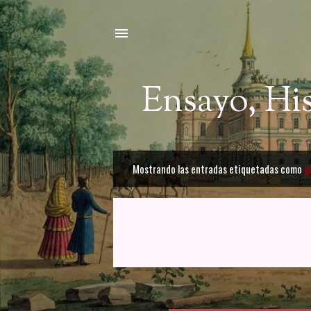
Ensayo, Hi
Mostrando las entradas etiquetadas como
g
E
n
t
r
a
d