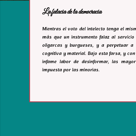
a
La falacia de la democracia
s
Mientras el voto del intelecto tenga el mi
más que un instrumento falaz al servicio 
oligarcas y burgueses, y a perpetuar a 
cognitiva y material. Bajo esta farsa, y c
infame labor de desinformar, las mayor
impuesta por las minorias.