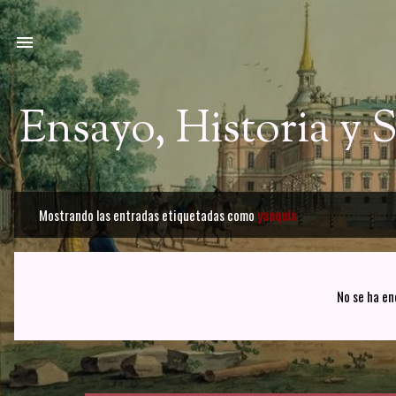
Ir a
Ensayo, Historia y
Mostrando las entradas etiquetadas como
yanquis
E
n
t
No se ha en
r
a
d