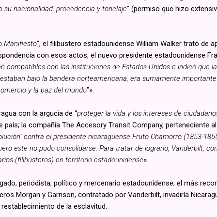
 su nacionalidad, procedencia y tonelaje
" (permiso que hizo extensiv
o Manifiesto
”, el filibustero estadounidense William Walker trató de 
espondencia con esos actos, el nuevo presidente estadounidense Fra
an compatibles con las instituciones de Estados Unidos e indicó que l
o estaban bajo la bandera norteamericana, era sumamente importante 
l comercio y la paz del mundo
”».
agua con la argucia de “
proteger la vida y los intereses de ciudadan
e país; la compañía The Accesory Transit Company, perteneciente 
lución” contra el presidente nicaragüense Fruto Chamorro (1853-1855) 
ro este no pudo consolidarse. Para tratar de lograrlo, Vanderbilt, con
os (filibusteros) en territorio estadounidense
».
ado, periodista, político y mercenario estadounidense; el más recono
eros Morgan y Garrison, contratado por Vanderbilt, invadiría Nicarag
establecimiento de la esclavitud.