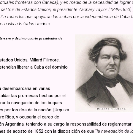
actuales fronteras con Canadá), y en medio de la necesidad de lograr un
as del Sur de Estados Unidos, el presidente Zachary Taylor (1849-1850
o” a todos los que apoyaran las luchas por la independencia de Cuba f
 esa isla a Estados Unidos
».
tercero y décimo cuarto presidentes de
stados Unidos, Millard Fillmore,
etendían liberar a Cuba del dominio
na desembarcaría en varias
aldar las promesas hechas por el
erar la navegación de los buques
 por los ríos de la nación. [Urquiza
re Ríos, y ocuparía el cargo de
ión Argentina, teniendo a su cargo la responsabilidad de reglamentar
fines de agosto de 1852 con la disposición de que "
la navegación de l