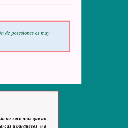
ión de posesiones es muy
acia no será más que un
igarcas y burgueses, y a