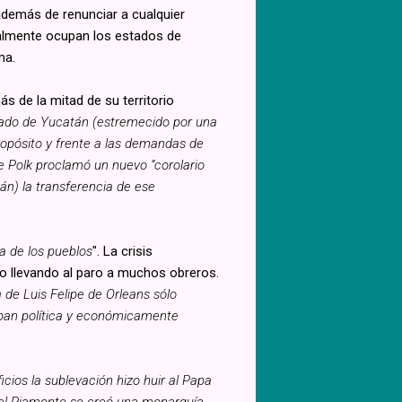
además de renunciar a cualquier
tualmente ocupan los estados de
ma.
s de la mitad de su territorio
stado de Yucatán (estremecido por una
ropósito y frente a las demandas de
e Polk proclamó un nuevo “corolario
án) la transferencia de ese
a de los pueblos
". La crisis
ro llevando al paro a muchos obreros.
 de Luis Felipe de Orleans sólo
daban política y económicamente
icios la sublevación hizo huir al Papa
 del Piamonte se creó una monarquía