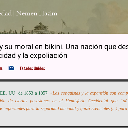
Ir al contenido principal
iedad | Nemen Hazim
 y su moral en bikini. Una nación que de
idad y la expoliación
m.
Estados Unidos
de EE. UU. de 1853 a 1857:
«
Las conquistas y la expansión son compat
ción de ciertas posesiones en el Hemisferio Occidental que “a
importantes para la seguridad nacional y quizá esenciales (...) para 