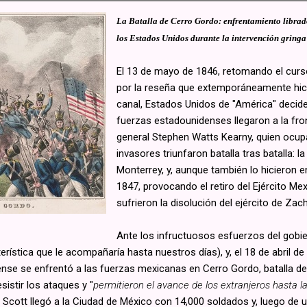
La Batalla de Cerro Gordo: enfrentamiento librado
los Estados Unidos durante la intervención gring
El 13 de mayo de 1846, retomando el cur
por la reseña que extemporáneamente hi
canal, Estados Unidos de "América" decide 
fuerzas estadounidenses llegaron a la fr
general Stephen Watts Kearny, quien ocupa
invasores triunfaron batalla tras batalla: la
Monterrey, y, aunque también lo hicieron e
1847, provocando el retiro del Ejército M
sufrieron la disolución del ejército de Zach
Ante los infructuosos esfuerzos del gobi
erística que le acompañaría hasta nuestros días), y, el 18 de abril d
dense se enfrentó a las fuerzas mexicanas en Cerro Gordo, batalla de
istir los ataques y "
permitieron el avance de los extranjeros hasta 
al Scott llegó a la Ciudad de México con 14,000 soldados y, luego de 