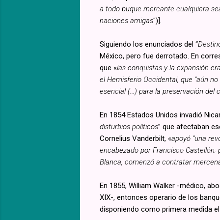
a todo buque mercante cualquiera sea
naciones amigas
")].
Siguiendo los enunciados del “
Destin
México, pero fue derrotado. En corr
que «
las conquistas y la expansión er
el Hemisferio Occidental, que “aún n
esencial (...) para la preservación de
En 1854 Estados Unidos invadió Nicar
disturbios políticos
” que afectaban es
Cornelius Vanderbilt, «
apoyó “una revo
encabezado por Francisco Castellón; pe
Blanca, comenzó a contratar mercenari
En 1855, William Walker -médico, abog
XIX-, entonces operario de los banqu
disponiendo como primera medida el r