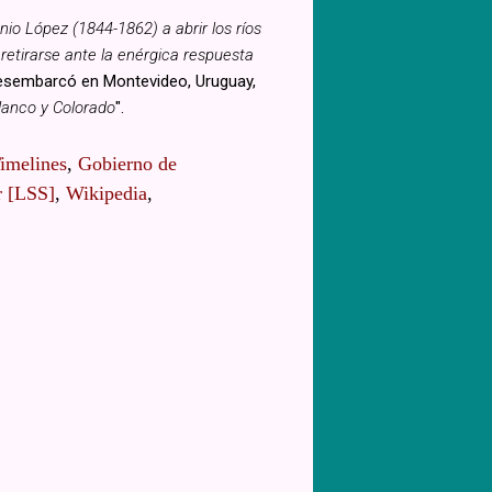
nio López (1844-1862) a abrir los ríos
etirarse ante la enérgica respuesta
 desembarcó en Montevideo, Uruguay,
Blanco y Colorado
".
imelines
,
Gobierno de
r [LSS]
,
Wikipedia
,