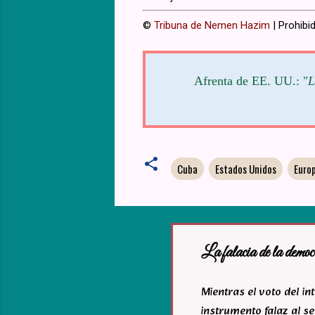
©
Tribuna de Nemen Hazim
| Prohibid
Afrenta de EE. UU.: "
L
Cuba
Estados Unidos
Euro
La falacia de la democ
Mientras el voto del i
instrumento falaz al se