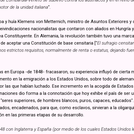
otor de la unidad italiana
".
a y huía Klemens von Metternich, ministro de Asuntos Exteriores y ca
reivindicaciones nacionalistas que contaron con aliados en Hungría y
a Constituyente. En Alemania, la revolución también tuvo una marca
 de aceptar una Constitución de base censitaria ["
El sufragio censit
s estrictos requisitos, normalmente de renta o estatus, dejando fuer
 en Europa -de 1848- fracasaron, su experiencia influyó de cierta m
mento en la emigración a los Estados Unidos, sobre todo de alemane
por las que habían luchado. Ese incremento en la acogida de Estado
 naciones dio forma a la connotación que hoy exhibe el país de ser
 "seres superiores, de hombres blancos, puros, capaces, educados"
gados, encadenados, para que, como esclavos, sirvieran a la oligarqu
n en las primeras etapas de su desarrollo.
48 con Inglaterra y España (por medio de los cuales Estados Unidos le