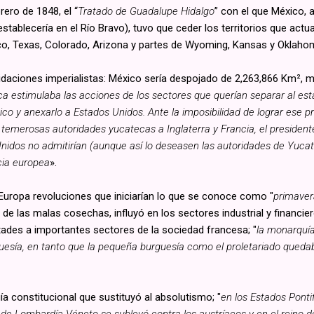
rero de 1848, el “
Tratado de Guadalupe Hidalgo
” con el que México, 
establecería en el Río Bravo), tuvo que ceder los territorios que ac
ico, Texas, Colorado, Arizona y partes de Wyoming, Kansas y Oklaho
daciones imperialistas: México sería despojado de 2,263,866 Km², má
ca estimulaba las acciones de los sectores que querían separar al e
co y anexarlo a Estados Unidos. Ante la imposibilidad de lograr ese p
temerosas autoridades yucatecas a Inglaterra y Francia, el president
nidos no admitirían (aunque así lo deseasen las autoridades de Yucat
ncia europea
».
uropa revoluciones que iniciarían lo que se conoce como "
primaver
e las malas cosechas, influyó en los sectores industrial y financie
ades a importantes sectores de la sociedad francesa; "
la monarquía
urguesía, en tanto que la pequeña burguesía como el proletariado que
 constitucional que sustituyó al absolutismo; "
en los Estados Pontif
no de Lombardía-Véneto se sublevó contra los austríacos y en el reino