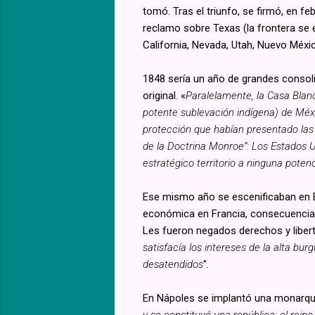
tomó. Tras el triunfo, se firmó, en feb
reclamo sobre Texas (la frontera se 
California, Nevada, Utah, Nuevo Méx
1848 sería un año de grandes consoli
original. «
Paralelamente, la Casa Blan
potente sublevación indígena) de Méxi
protección que habían presentado las 
de la Doctrina Monroe”: Los Estados U
estratégico territorio a ninguna pote
Ese mismo año se escenificaban en E
económica en Francia, consecuencia d
Les fueron negados derechos y libert
satisfacía los intereses de la alta b
desatendidos
".
En Nápoles se implantó una monarquía
y se constituyó una república; el rei