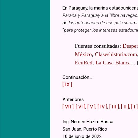
En Paraguay, la marina estadounidens
Paraná y Paraguay a la “libre navega
de las autoridades de ese país suram
"
para proteger los intereses estadouni
Fuentes consultadas:
Desper
México
,
Claseshistoria.com
EcuRed
,
La Casa Blanca
...
Continuación...
[ IX ]
Anteriores
[ VII ]
[ VI ]
[ V ]
[ IV ]
[ III ]
[ II ]
[ I ]
;
;
;
;
;
;
Ing. Nemen Hazim Bassa
San Juan, Puerto Rico
10 de junio de 2022