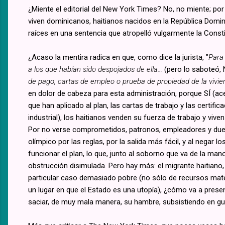
¿Miente el editorial del New York Times? No, no miente; por e
viven dominicanos, haitianos nacidos en la República Domin
raíces en una sentencia que atropelló vulgarmente la Consti
¿Acaso la mentira radica en que, como dice la jurista, "
Para 
a los que habían sido despojados de ella…
(pero lo saboteó,
de pago, cartas de empleo o prueba de propiedad de la vivi
en dolor de cabeza para esta administración, porque SÍ (a
que han aplicado al plan, las cartas de trabajo y las certifi
industrial), los haitianos venden su fuerza de trabajo y vive
Por no verse comprometidos, patronos, empleadores y dueñ
olímpico por las reglas, por la salida más fácil, y al negar 
funcionar el plan, lo que, junto al soborno que va de la m
obstrucción disimulada. Pero hay más: el migrante haitian
particular caso demasiado pobre (no sólo de recursos mater
un lugar en que el Estado es una utopía), ¿cómo va a presen
saciar, de muy mala manera, su hambre, subsistiendo en gu