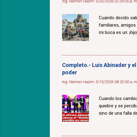
Ing. Nemen Hazim
5/20/2026 02:39:00 p. m
Cuando decido sali
familiares, amigos
mi boca es un: ¡hijo
Completo.- Luis Abinader y el
poder
Ing. Nemen Hazim
5/15/2026 08:32:00 a. m
Cuando los cambios
quiebre y se percib
sino de una falla de