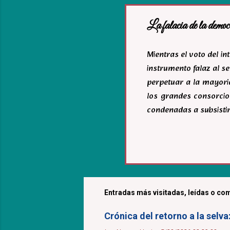
La falacia de la democ
Mientras el voto del i
instrumento falaz al se
perpetuar a la mayoria
los grandes consorcio
condenadas a subsistir
Entradas más visitadas, leídas o com
Crónica del retorno a la selv