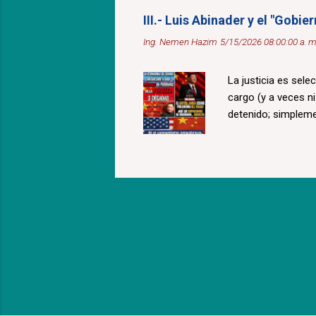
III.- Luis Abinader y el "Gobi
Ing. Nemen Hazim
5/15/2026 08:00:00 a. m
La justicia es sele
cargo (y a veces n
detenido; simplem