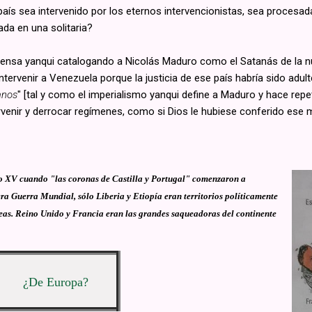
ís sea intervenido por los eternos intervencionistas, sea procesada
ada en una solitaria?
rensa yanqui catalogando a Nicolás Maduro como el Satanás de la nu
ervenir a Venezuela porque la justicia de ese país habría sido adult
anos
" [tal y como el imperialismo yanqui define a Maduro y hace rep
enir y derrocar regímenes, como si Dios le hubiese conferido ese m
lo XV cuando "las coronas de Castilla y Portugal" comenzaron a
ra Guerra Mundial, sólo Liberia y Etiopía eran territorios políticamente
peas. Reino Unido y Francia eran las grandes saqueadoras del continente
¿De Europa?