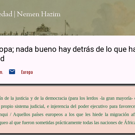
Ir al contenido principal
iedad | Nemen Hazim
opa; nada bueno hay detrás de lo que h
ad
m.
Europa
ín de la justicia y de la democracia (para los lerdos -la gran mayoría-
ropio sistema judicial, e injerencia del poder ejecutivo para favore
anqui / Aquellos países europeos a los que les hiede la migración a
queo al que fueron sometidas prácticamente todas las naciones de África