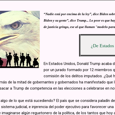
“Nadie está por encima de la ley”, dice Biden sob
Biden y su gente”, dice Trump... Lo peor es que h
de justicia gringo, ese al que llaman "modelo par
¿De Estados
En Estados Unidos, Donald Trump acaba d
por un jurado formado por 12 miembros 
comisión de los delitos imputados. ¿Qué h
ás de la mitad de gobernantes y gobernados ha manifestado que la
 sacar a Trump de competencia en las elecciones a celebrarse en no
lgo de lo que está sucediendo? El país que se considera paladín de 
sistema judicial, e injerencia del poder ejecutivo para favorecer un
e imaginarse algún reguetonero de la política, de los tantos que ho