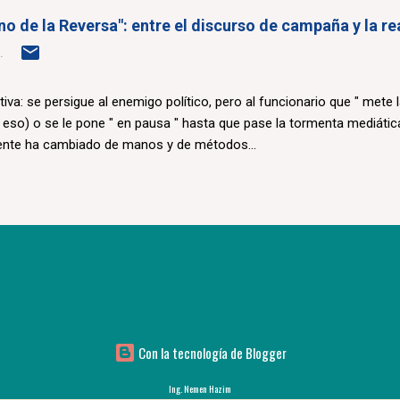
erno de la Reversa": entre el discurso de campaña y la r
.
ctiva: se persigue al enemigo político, pero al funcionario que " mete 
i eso) o se le pone " en pausa " hasta que pase la tormenta mediática
ente ha cambiado de manos y de métodos...
Con la tecnología de Blogger
Ing. Nemen Hazim