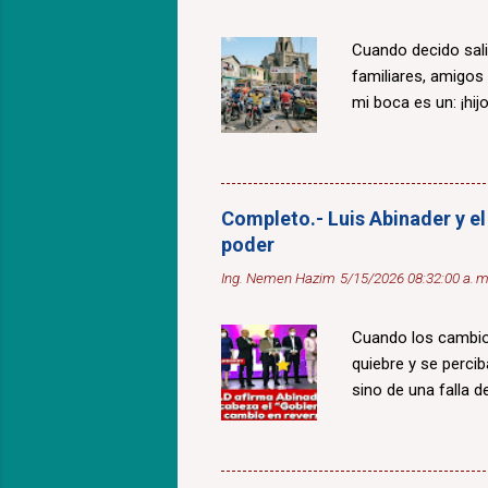
Cuando decido sali
familiares, amigos
mi boca es un: ¡hijo
Completo.- Luis Abinader y el
poder
Ing. Nemen Hazim
5/15/2026 08:32:00 a. m
Cuando los cambios
quiebre y se percib
sino de una falla de