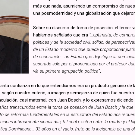
más que nada, asumiendo un compromiso de nuestr
una posmodernidad y una globalización que dejaron 
Sobre su discurso de toma de posesión, el tercer v
habíamos señalado que era
"...optimista, de compr
políticas y de la sociedad civil, sólido, de perspectiv
de un Estado moderno que pueda proporcionar justic
de superación... un Estado que dignifique la dominic
superado sólo por el pronunciado por el profesor J
vía su primera agrupación política
".
 tanta confianza en lo que entendíamos era un producto genuino de la
 según nuestro criterio, a imagen y semejanza de quien fue nuestro l
nculación, casi maternal, con Juan Bosch, y lo expresamos diciendo 
ños transcurridos entre la toma de posesión de Juan Bosch y la que le
ento de reformas fundamentales en la estructura del Estado nos recue
iones íntimamente vinculadas, tal cual existen entre la madre y el hi
ca Dominicana... 33 años en el vacío, fruto de la incidencia de una ol