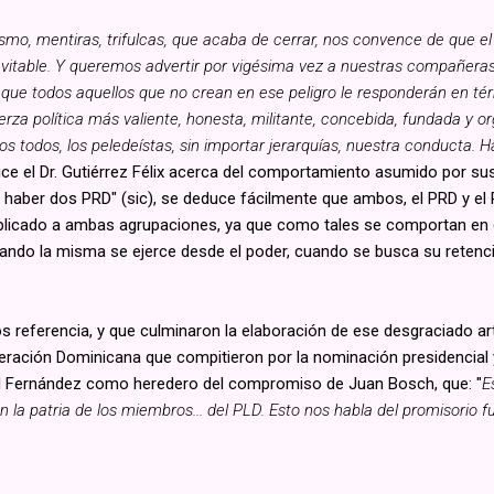
ismo, mentiras, trifulcas, que acaba de cerrar, nos convence de que e
inevitable. Y queremos advertir por vigésima vez a nuestras compañe
 que todos aquellos que no crean en ese peligro le responderán en té
fuerza política más valiente, honesta, militante, concebida, fundada y 
s todos, los peledeístas, sin importar jerarquías, nuestra conducta.
dice el Dr. Gutiérrez Félix acerca del comportamiento asumido por 
haber dos PRD" (sic), se deduce fácilmente que ambos, el PRD y el PL
aplicado a ambas agrupaciones, ya que como tales se comportan en el 
ando la misma se ejerce desde el poder, cuando se busca su retenc
 referencia, y que culminaron la elaboración de ese desgraciado artíc
beración Dominicana que compitieron por la nominación presidencial 
el Fernández como heredero del compromiso de Juan Bosch, que: "
E
 la patria de los miembros... del PLD. Esto nos habla del promisorio 