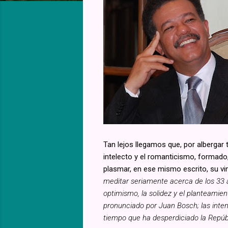
Tan lejos llegamos que, por albergar
intelecto y el romanticismo, formado,
plasmar, en ese mismo escrito, su vi
meditar seriamente acerca de los 33 a
optimismo, la solidez y el planteami
pronunciado por Juan Bosch; las intenc
tiempo que ha desperdiciado la Repúbli