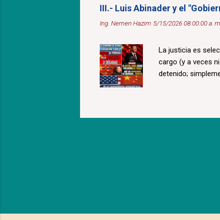
III.- Luis Abinader y el "Gobi
Ing. Nemen Hazim
5/15/2026 08:00:00 a. m
La justicia es sele
cargo (y a veces n
detenido; simplem