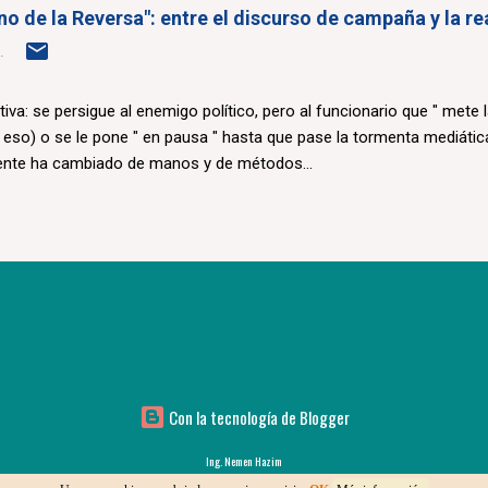
erno de la Reversa": entre el discurso de campaña y la r
.
ctiva: se persigue al enemigo político, pero al funcionario que " mete 
i eso) o se le pone " en pausa " hasta que pase la tormenta mediática
ente ha cambiado de manos y de métodos...
Con la tecnología de Blogger
Ing. Nemen Hazim