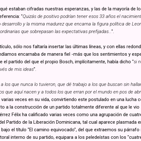
qué estaban cifradas nuestras esperanzas, y las de la mayoría de l
eferencia: "
Quizás de positivo podrían tener esos 33 años el nacimient
o desarrollo y la misma madurez que encarna la figura política de Le
rdinarias que sobrepasan las expectativas prefijadas...
".
culo, sólo nos faltaría insertar las últimas líneas, y con ellas redon
díamos encarnaba de manera fiel -más que los sentimientos y esp
el partido del que el propio Bosch, implícitamente, había dicho "
si 
ravés de mis ideas
".
 los que nunca lo tuvieron, que dé trabajo a los que buscan sin halla
os que aquí nacen y a todos los que erran por el mundo en pos de abri
varias veces en su vida, convirtiendo este postulado en una lucha c
o a la construcción de un partido totalmente diferente al que le vio 
iérrez Félix ha calificado varias veces como una agrupación de cuatr
del Partido de la Liberación Dominicana, tal cual aparece plasmada e
 y bajo el título "El camino equivocado", del que extraemos su párraf
toral interno de su partido, equipara a los peledeístas con los "cuatr