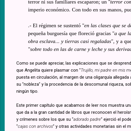
terror ni sus familiares escaparon; un "
terror co
imperio económico. Con todo en sus manos, pudo
.- El régimen se sustentó "
en las clases que se 
pequeña burguesía que floreció gracias "
a que l
obra esclava... y tierras casi regaladas
", y a qu
"
sobre todo en las de carne y leche y sus deriva
Como se puede apreciar, las explicaciones que se desprenden
que Angelita quiere plasmar con "
Trujillo, mi padre en mis 
puesta en circulación, al margen de una oligarquía allegada 
su "nobleza" y la procedencia de la descomunal riqueza, sobr
ningún tipo.
Este primer capítulo que acabamos de leer nos muestra una
que da a la gran cantidad de libros que reconocen el heroís
y crímenes sobre los que su "
adorado padre
" ejerció el po
"
cajas con archivos
" y otras actividades monetarias sin el