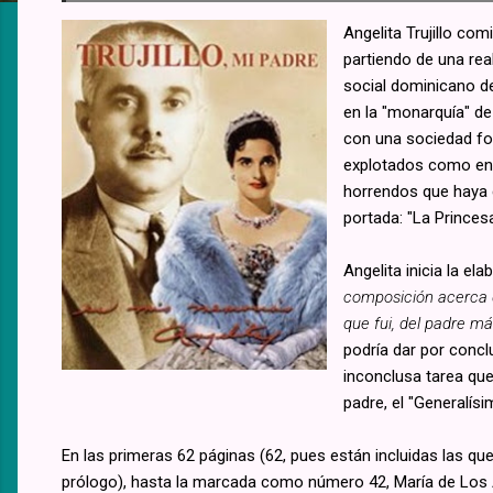
Angelita Trujillo comi
partiendo de una re
social dominicano de
en la "monarquía" de
con una sociedad for
explotados como en l
horrendos que haya c
portada: "La Princesa 
Angelita inicia la el
composición acerca d
que fui, del padre má
podría dar por concl
inconclusa tarea que
padre, el "Generalísi
En las primeras 62 páginas (62, pues están incluidas las que 
prólogo), hasta la marcada como número 42, María de Los 