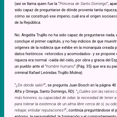
(así se llama quien fue la "
Princesa de Santo Domingo
", ap
sido capaz de preguntarse de dónde provenía tanta riqueza; 
cómo se construyó ese imperio; cuál era el origen socioeco
de la República.
No. Angelita Trujillo no ha sido capaz de preguntarse nada; el
concluye el primer capítulo, y no hay indicios de que muest
orígenes de la nobleza que exhibe en la monarquía creada po
datos históricos -retorcidos y acomodados- y se propone ent
riqueza era normal -caída del cielo, por obra y gracia del 
un pueblo ante el "
hombre humano
" (Pág. 35) que era su pa
criminal Rafael Leónidas Trujillo Molina).
"
¿De dónde salió?
", se pregunta Juan Bosch en la página 40 d
Alfa y Omega, Santo Domingo, RD). "
¿Cuáles son las raíces 
más honores; su capacidad de odiar, la necesidad de tener a
para tolerar la existencia de un alma libre cerca de sí, su od
rebajar, enlodar reputaciones?
", continúa preguntándose el 
entorno, la personalidad, la formación y el comportamiento, 