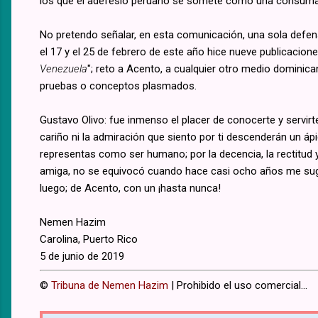
los que el adefesio peruano se somete como una consumad
No pretendo señalar, en esta comunicación, una sola defensa
el 17 y el 25 de febrero de este año hice nueve publicaciones 
Venezuela
"; reto a Acento, a cualquier otro medio dominican
pruebas o conceptos plasmados.
Gustavo Olivo: fue inmenso el placer de conocerte y servirt
cariño ni la admiración que siento por ti descenderán un áp
representas como ser humano; por la decencia, la rectitud y
amiga, no se equivocó cuando hace casi ocho años me sugir
luego; de Acento, con un ¡hasta nunca!
Nemen Hazim
Carolina, Puerto Rico
5 de junio de 2019
©
Tribuna de Nemen Hazim
| Prohibido el uso comercial...