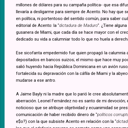
millones de dólares para su campaña política- que esa difu
llevaría a desligarme para siempre de Acento. No hay que s
en política, ni portentoso del sentido común, para saber cuál
editorial de Acento: la "
dictadura de Maduro
". ¿Tiene alguna
gusanera de Miami, que cada día se hace mayor con el crec
dedicado su vida a calumniar todo lo que no huela a derec
Ese sicofanta empedernido fue quien propagó la calumnia ac
depositados en bancos suizos; el mismo que hace muy poc
salió huyendo hacia República Dominicana en un avión ruso; 
fortalecida su depravación con la cáfila de Miami y la aby
mudarse a ese antro.
A Jaime Bayly ni la madre que lo parió le cree absolutamen
aberración. Leonel Fernández no es santo de mi devoción; es
noticioso que se atribuye objetividad y ecuanimidad se pres
comunicación de haber recibido dinero de "
políticos corrup
e$o?) con la que subsiste Acento en relación con la "
dicta