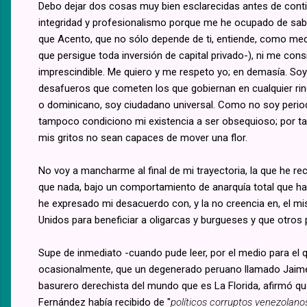
Debo dejar dos cosas muy bien esclarecidas antes de contin
integridad y profesionalismo porque me he ocupado de sabe
que Acento, que no sólo depende de ti, entiende, como medi
que persigue toda inversión de capital privado-), ni me co
imprescindible. Me quiero y me respeto yo; en demasía. Soy i
desafueros que cometen los que gobiernan en cualquier rin
o dominicano, soy ciudadano universal. Como no soy periodis
tampoco condiciono mi existencia a ser obsequioso; por t
mis gritos no sean capaces de mover una flor.
No voy a mancharme al final de mi trayectoria, la que he reco
que nada, bajo un comportamiento de anarquía total que h
he expresado mi desacuerdo con, y la no creencia en, el m
Unidos para beneficiar a oligarcas y burgueses y que otros
Supe de inmediato -cuando pude leer, por el medio para el 
ocasionalmente, que un degenerado peruano llamado Jaime 
basurero derechista del mundo que es La Florida, afirmó qu
Fernández había recibido de "
políticos corruptos venezolano