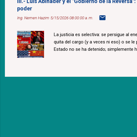
III.- Luis Abinader y el "Gobierno de la Reversa"
poder
Ing. Nemen Hazim
5/15/2026 08:00:00 a. m.
La justicia es selectiva: se persigue al e
quita del cargo (y a veces ni eso) o se le
Estado no se ha detenido; simplemente 