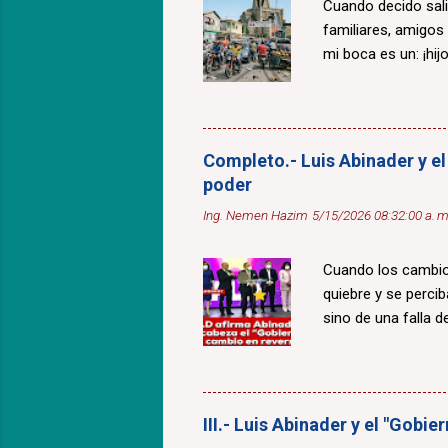
Cuando decido sali
familiares, amigos
mi boca es un: ¡hijo
Completo.- Luis Abinader y el
poder
Ing. Nemen Hazim
5/15/2026 08:32:00 a. m
Cuando los cambios
quiebre y se percib
sino de una falla de
III.- Luis Abinader y el "Gobi