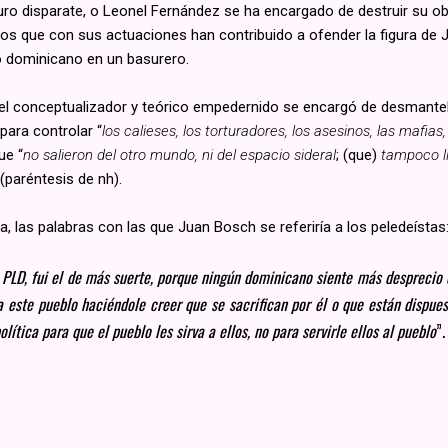
ro disparate, o Leonel Fernández se ha encargado de destruir su ob
los que con sus actuaciones han contribuido a ofender la figura de J
lo dominicano en un basurero.
, el conceptualizador y teórico empedernido se encargó de desmantela
ara controlar “
los calieses, los torturadores, los asesinos, las mafias, 
ue “
no salieron del otro mundo, ni del espacio sideral
; (que)
tampoco l
 (paréntesis de nh).
za, las palabras con las que Juan Bosch se referiría a los peledeístas
PLD, fui el de más suerte, porque ningún dominicano siente más desprecio qu
 este pueblo haciéndole creer que se sacrifican por él o que están dispuest
lítica para que el pueblo les sirva a ellos, no para servirle ellos al pueblo
”.