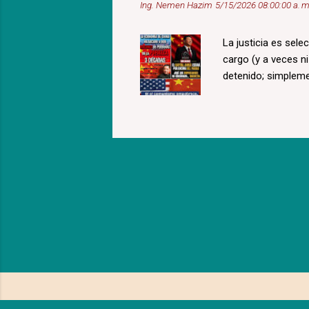
Ing. Nemen Hazim
5/15/2026 08:00:00 a. m
La justicia es sele
cargo (y a veces n
detenido; simplem