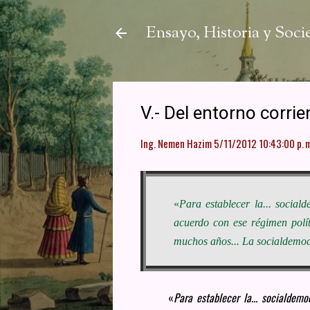
Ensayo, Historia y Soc
V.- Del entorno corrie
Ing. Nemen Hazim
5/11/2012 10:43:00 p. m
«
Para establecer la... socia
acuerdo con ese régimen polít
muchos años... La socialdemoc
«
Para establecer la... socialdem