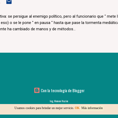
.
ctiva: se persigue al enemigo político, pero al funcionario que " mete 
i eso) o se le pone " en pausa " hasta que pase la tormenta mediática
ente ha cambiado de manos y de métodos...
Con la tecnología de Blogger
Ing. Nemen Hazim
Usamos cookies para brindar un mejor servicio.
OK
Más información