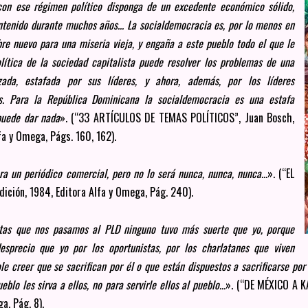
con ese régimen político disponga de un excedente económico sólido,
antenido durante muchos años... La socialdemocracia es, por lo menos en
e nuevo para una miseria vieja, y engaña a este pueblo todo el que le
ítica de la sociedad capitalista puede resolver los problemas de una
zada, estafada por sus líderes, y ahora, además, por los líderes
s. Para la República Dominicana la socialdemocracia es una estafa
puede dar nada
». (“33 ARTÍCULOS DE TEMAS POLÍTICOS”, Juan Bosch,
fa y Omega, Págs. 160, 162).
a un periódico comercial, pero no lo será nunca, nunca, nunca...
». (“EL
ición, 1984, Editora Alfa y Omega, Pág. 240).
stas que nos pasamos al PLD ninguno tuvo más suerte que yo, porque
sprecio que yo por los oportunistas, por los charlatanes que viven
e creer que se sacrifican por él o que están dispuestos a sacrificarse por
blo les sirva a ellos, no para servirle ellos al pueblo...
». (“DE MÉXICO A 
a, Pág. 8).