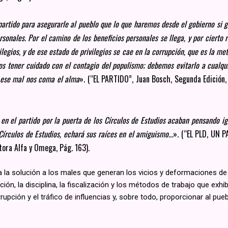
partido para asegurarle al pueblo que lo que haremos desde el gobierno si 
ersonales. Por el camino de los beneficios personales se llega, y por cierto
legios, y de ese estado de privilegios se cae en la corrupción, que es la me
s tener cuidado con el contagio del populismo; debemos evitarlo a cualqui
e ese mal nos coma el alma
». (“EL PARTIDO”, Juan Bosch, Segunda Edición,
 en el partido por la puerta de los Círculos de Estudios acaban pensando ig
 Círculos de Estudios, echará sus raíces en el amiguismo...
». (“EL PLD, UN 
tora Alfa y Omega, Pág. 163).
 la solución a los males que generan los vicios y deformaciones de 
ión, la disciplina, la fiscalización y los métodos de trabajo que exh
orrupción y el tráfico de influencias y, sobre todo, proporcionar al pu