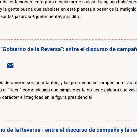
r del estacionamiento para desplazarme a algún lugar, aun habiénd
 y la gente buena que subsiste en este planeta a pesar de la maligni
eputa!, ¡azaroso!, ¡delincuente!, ¡maldito!
 "Gobierno de la Reversa": entre el discurso de campaña
.
 de opinión son constantes, y las promesas se rompen una tras otr
a al " líder " como alguien que simplemente no tiene palabra que valg
 carácter e integridad en la figura presidencial...
erno de la Reversa": entre el discurso de campaña y la r