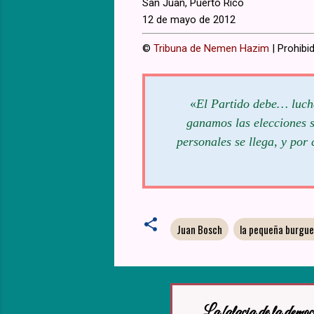
San Juan, Puerto Rico
12 de mayo de 2012
©
Tribuna de Nemen Hazim
| Prohibid
«
El Partido debe… lucha
ganamos las elecciones s
personales se llega, y por 
Juan Bosch
la pequeña burgue
La falacia de la democ