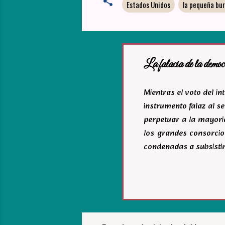
Estados Unidos
la pequeña bu
La falacia de la democ
Mientras el voto del i
instrumento falaz al se
perpetuar a la mayoria
los grandes consorcio
condenadas a subsistir