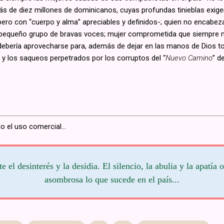
 de diez millones de dominicanos, cuyas profundas tinieblas exigen, 
ero con “cuerpo y alma” apreciables y definidos-; quien no encabeza,
l pequeño grupo de bravas voces; mujer comprometida que siempre m
bería aprovecharse para, además de dejar en las manos de Dios tod
 y los saqueos perpetrados por los corruptos del “
Nuevo Camino
” d
o el uso comercial...
e el desinterés y la desidia. El silencio, la abulia y la apatía
asombrosa lo que sucede en el país...