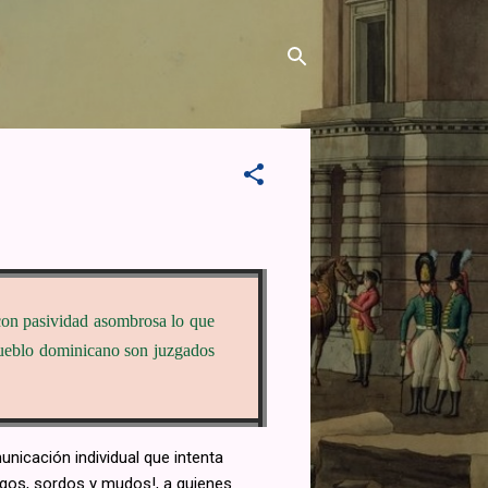
n con pasividad asombrosa lo que
l pueblo dominicano son juzgados
nicación individual que intenta
iegos, sordos y mudos!, a quienes