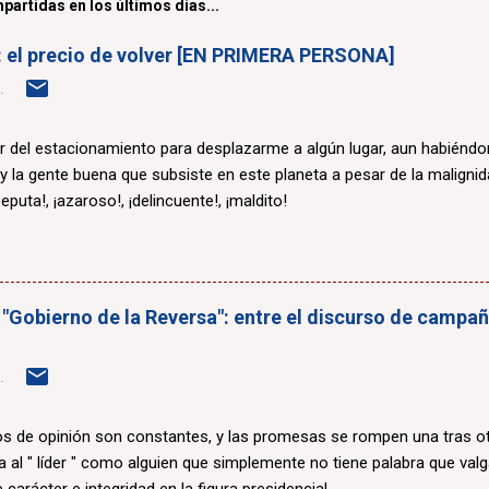
partidas en los últimos días...
a: el precio de volver [EN PRIMERA PERSONA]
.
r del estacionamiento para desplazarme a algún lugar, aun habiénd
 y la gente buena que subsiste en este planeta a pesar de la maligni
eputa!, ¡azaroso!, ¡delincuente!, ¡maldito!
 "Gobierno de la Reversa": entre el discurso de campaña
.
 de opinión son constantes, y las promesas se rompen una tras otr
a al " líder " como alguien que simplemente no tiene palabra que valg