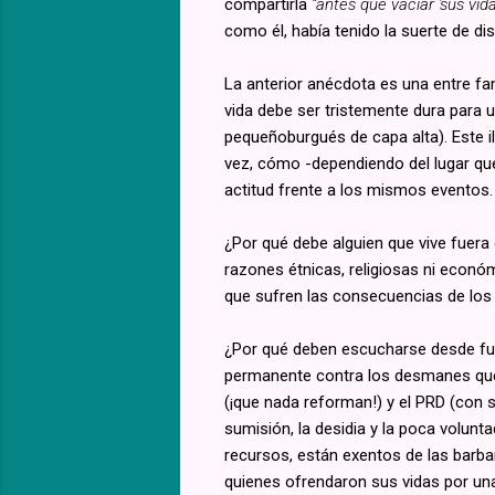
compartirla
“antes que vaciar 'sus vida
como él, había tenido la suerte de dis
La anterior anécdota es una entre fa
vida debe ser tristemente dura para 
pequeñoburgués de capa alta). Este ilu
vez, cómo -dependiendo del lugar qu
actitud frente a los mismos eventos.
¿Por qué debe alguien que vive fuera
razones étnicas, religiosas ni económ
que sufren las consecuencias de lo
¿Por qué deben escucharse desde fu
permanente contra los desmanes que 
(¡que nada reforman!) y el PRD (con 
sumisión, la desidia y la poca volunt
recursos, están exentos de las barb
quienes ofrendaron sus vidas por una