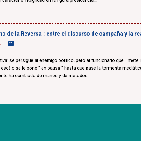
 carácter e integridad en la figura presidencial...
erno de la Reversa": entre el discurso de campaña y la r
.
ctiva: se persigue al enemigo político, pero al funcionario que " mete 
i eso) o se le pone " en pausa " hasta que pase la tormenta mediática
ente ha cambiado de manos y de métodos...