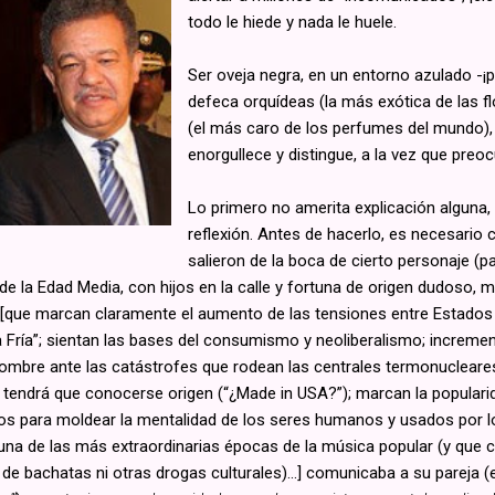
todo le hiede y nada le huele.
Ser oveja negra, en un entorno azulado -¡po
defeca orquídeas (la más exótica de las fl
(el más caro de los perfumes del mundo),
enorgullece y distingue, a la vez que preo
Lo primero no amerita explicación alguna,
reflexión. Antes de hacerlo, es necesario
salieron de la boca de cierto personaje (p
e la Edad Media, con hijos en la calle y fortuna de origen dudoso, m
[que marcan claramente el aumento de las tensiones entre Estados 
 Fría”; sientan las bases del consumismo y neoliberalismo; increme
ombre ante las catástrofes que rodean las centrales termonucleares; 
 tendrá que conocerse origen (“¿Made in USA?”); marcan la populari
os para moldear la mentalidad de los seres humanos y usados por 
una de las más extraordinarias épocas de la música popular (y que 
de bachatas ni otras drogas culturales)...] comunicaba a su pareja (e