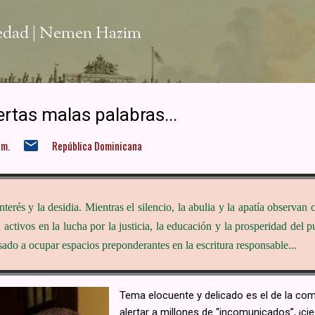
Ir al contenido principal
iedad | Nemen Hazim
rtas malas palabras...
 m.
República Dominicana
nterés y la desidia. Mientras el silencio, la abulia y la apatía observa
n activos en la lucha por la justicia, la educación y la prosperidad de
sado a ocupar espacios preponderantes en la escritura responsable...
Tema elocuente y delicado es el de la comu
alertar a millones de “incomunicados”, ¡c