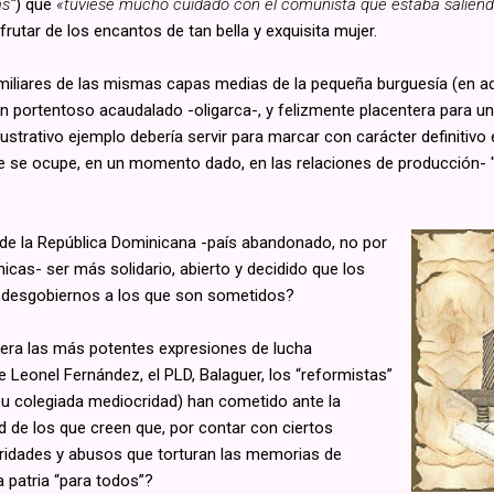
s'”
) que
«tuviese mucho cuidado con el comunista que estaba salien
frutar de los encantos de tan bella y exquisita mujer.
miliares de las mismas capas medias de la pequeña burguesía (en aq
un portentoso acaudalado -oligarca-, y felizmente placentera para un
strativo ejemplo debería servir para marcar con carácter definitivo el 
e se ocupe, en un momento dado, en las relaciones de producción- 
 de la República Dominicana -país abandonado, no por
icas- ser más solidario, abierto y decidido que los
s desgobiernos a los que son sometidos?
era las más potentes expresiones de lucha
Leonel Fernández, el PLD, Balaguer, los “reformistas”
su colegiada mediocridad) han cometido ante la
ad de los que creen que, por contar con ciertos
aridades y abusos que torturan las memorias de
 patria “para todos”?