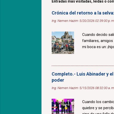
Entradas más visitadas, leídas o com
Crónica del retorno a la selv
Ing. Nemen Hazim
5/20/2026 02:39:00 p. m
Cuando decido sali
familiares, amigos
mi boca es un: ¡hijo
Completo.- Luis Abinader y el
poder
Ing. Nemen Hazim
5/15/2026 08:32:00 a. m
Cuando los cambios
quiebre y se percib