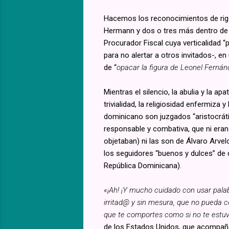
Hacemos los reconocimientos de rigor
Hermann y dos o tres más dentro de l
Procurador Fiscal cuya verticalidad 
para no alertar a otros invitados-, en
de “
opacar la figura de Leonel Fernán
Mientras el silencio, la abulia y la 
trivialidad, la religiosidad enfermiza 
dominicano son juzgados “aristocrát
responsable y combativa, que ni eran
objetaban) ni las son de Álvaro Arve
los seguidores “buenos y dulces” de 
República Dominicana).
«¡Ah! ¡Y mucho cuidado con usar pal
irritad@ y sin mesura, que no pueda 
que te comportes como si no te estu
de los Estados Unidos, que acompaña 