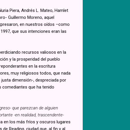
Nuria Piera, Andrés L. Mateo, Hamlet
oro- Guillermo Moreno, aquel
D expresaron, en nuestros oídos –como
l 1997, que sus intenciones eran las
perdiciando recursos valiosos en la
cación y la prosperidad del pueblo
eponderantes en la escritura
ores, muy religiosos todos, que nada
u justa dimensión-, despreciada por
es comediantes que ha tenido
greso- que parezcan de alguien
tante -en realidad, trascendente-
a en los más fríos y oscuros lugares
e Reading, ciudad que, al fin y al