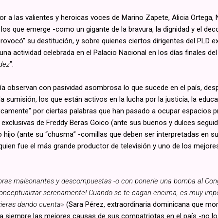
 a las valientes y heroicas voces de Marino Zapete, Alicia Ortega, 
os que emerge -como un gigante de la bravura, la dignidad y el dec
“provocó” su destitución, y sobre quienes ciertos dirigentes del PL
 una actividad celebrada en el Palacio Nacional en los días finales de
dez
”.
apatía observan con pasividad asombrosa lo que sucede en el país, des
y la sumisión, los que están activos en la lucha por la justicia, la edu
icamente” por ciertas palabras que han pasado a ocupar espacios pr
 exclusivas de Freddy Beras Goico (ante sus buenos y dulces seguid
lo hijo (ante su “chusma” -comillas que deben ser interpretadas en s
quien fue el más grande productor de televisión y uno de los mejor
abras malsonantes y descompuestas -o con ponerle una bomba al Con
conceptualizar serenamente! Cuando se te cagan encima, es muy impor
vieras dando cuenta»
(Sara Pérez, extraordinaria dominicana que mor
siempre las mejores causas de sus compatriotas en el país -no los d