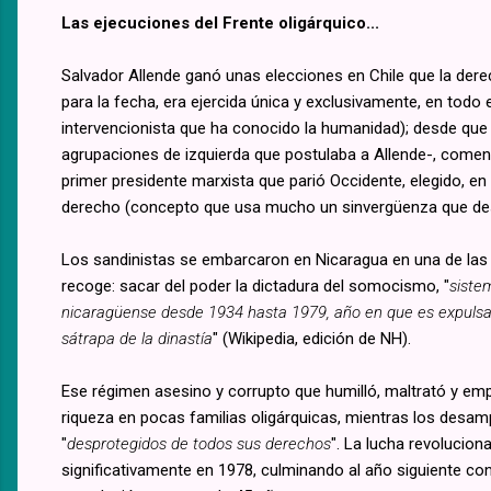
Las ejecuciones del Frente oligárquico...
Salvador Allende ganó unas elecciones en Chile que la derec
para la fecha, era ejercida única y exclusivamente, en tod
intervencionista que ha conocido la humanidad); desde que s
agrupaciones de izquierda que postulaba a Allende-, comenzó 
primer presidente marxista que parió Occidente, elegido, e
derecho (concepto que usa mucho un sinvergüenza que des
Los sandinistas se embarcaron en Nicaragua en una de las 
recoge: sacar del poder la dictadura del somocismo, "
siste
nicaragüense desde 1934 hasta 1979, año en que es expulsad
sátrapa de la dinastía
" (Wikipedia, edición de NH).
Ese régimen asesino y corrupto que humilló, maltrató y empo
riqueza en pocas familias oligárquicas, mientras los desamp
"
desprotegidos de todos sus derechos
". La lucha revolucion
significativamente en 1978, culminando al año siguiente c