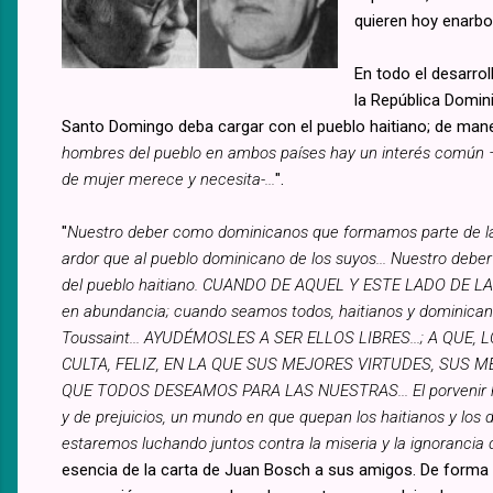
quieren hoy enarbo
En todo el desarrol
la República Domini
Santo Domingo deba cargar con el pueblo haitiano; de mane
hombres del pueblo en ambos países hay un interés común –el
de mujer merece y necesita-...
".
"
Nuestro deber como dominicanos que formamos parte de la 
ardor que al pueblo dominicano de los suyos... Nuestro deber e
del pueblo haitiano. CUANDO DE AQUEL Y ESTE LADO DE LA F
en abundancia; cuando seamos todos, haitianos y dominicanos
Toussaint... AYUDÉMOSLES A SER ELLOS LIBRES...; A Q
CULTA, FELIZ, EN LA QUE SUS MEJORES VIRTUDES, SUS
QUE TODOS DESEAMOS PARA LAS NUESTRAS... El porvenir ha 
y de prejuicios, un mundo en que quepan los haitianos y los
estaremos luchando juntos contra la miseria y la ignorancia 
esencia de la carta de Juan Bosch a sus amigos. De forma m