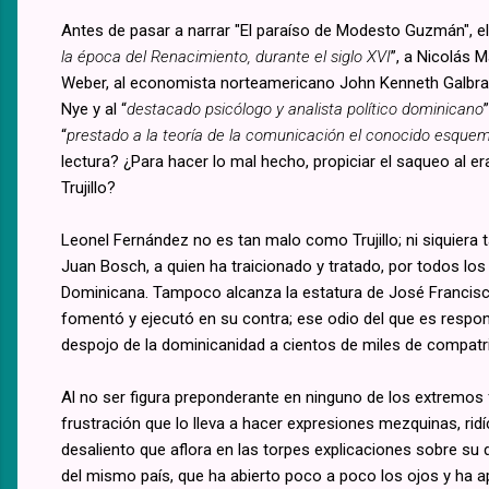
Antes de pasar a narrar "El paraíso de Modesto Guzmán", el 
la época del Renacimiento, durante el siglo XVI
”, a Nicolás M
Weber, al economista norteamericano John Kenneth Galbrai
Nye y al “
destacado psicólogo y analista político dominicano
“
prestado a la teoría de la comunicación el conocido esque
lectura? ¿Para hacer lo mal hecho, propiciar el saqueo al er
Trujillo?
Leonel Fernández no es tan malo como Trujillo; ni siquie
Juan Bosch, a quien ha traicionado y tratado, por todos lo
Dominicana. Tampoco alcanza la estatura de José Francisc
fomentó y ejecutó en su contra; ese odio del que es respons
despojo de la dominicanidad a cientos de miles de compatr
Al no ser figura preponderante en ninguno de los extremos f
frustración que lo lleva a hacer expresiones mezquinas, ridí
desaliento que aflora en las torpes explicaciones sobre su 
del mismo país, que ha abierto poco a poco los ojos y ha a