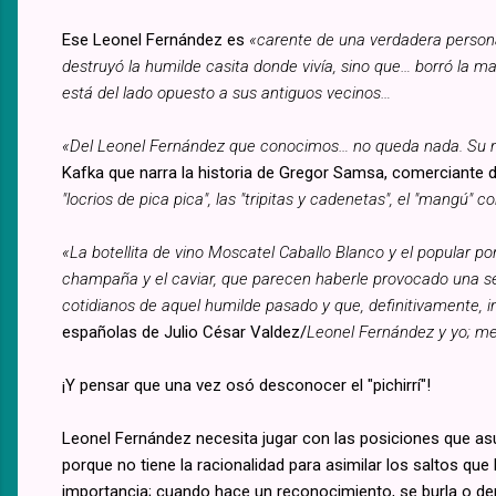
Ese Leonel Fernández es
«carente de una verdadera person
destruyó la humilde casita donde vivía, sino que… borró la m
está del lado opuesto a sus antiguos vecinos…
«Del Leonel Fernández que conocimos… no queda nada. Su 
Kafka que narra la historia de Gregor Samsa, comerciante 
"locrios de pica pica", las "tripitas y cadenetas", el "mangú" 
«La botellita de vino Moscatel Caballo Blanco y el popular 
champaña y el caviar, que parecen haberle provocado una se
cotidianos de aquel humilde pasado y que, definitivamente, inc
españolas de Julio César Valdez/
Leonel Fernández y yo; me
¡Y pensar que una vez osó desconocer el "pichirrí"!
Leonel Fernández necesita jugar con las posiciones que a
porque no tiene la racionalidad para asimilar los saltos que
importancia; cuando hace un reconocimiento, se burla o den