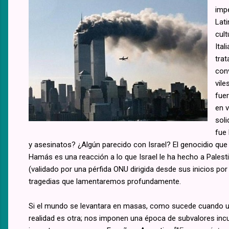
impe
Lati
cult
Ital
tra
con
vil
fue
en v
soli
fue
y asesinatos? ¿Algún parecido con Israel? El genocidio que 
Hamás es una reacción a lo que Israel le ha hecho a Palest
(validado por una pérfida ONU dirigida desde sus inicios po
tragedias que lamentaremos profundamente.
Si el mundo se levantara en masas, como sucede cuando un p
realidad es otra; nos imponen una época de subvalores incul