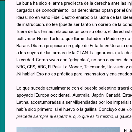
La burla ha sido el arma predilecta de la derecha ante las i
cargados de conocimiento, los derechistas optan por el úni
ideas; no en vano Fidel Castro enarboló la lucha de las ideas
de instrucción, no lee (puede ser tanto un obrero de la co
fuera de los temas relacionados con su oficio, el derechista
cultivarse. No es fortuito que llame dictador a Maduro y n
Barack Obama propiciara un golpe de Estado en Ucrania que d
a los suyos de las armas de la OTAN. La ignorancia, a la der
la verdad. Como viven con "gríngolas", no son capaces de 
NBC, CBS, ABC, El País, Le Monde, Telemundo, Univisión y c
¡Ni hablar! Eso no es práctica para insensatos y enajenados
Lo que sucede actualmente con el pueblo palestino traerá 
apoyado [Europa occidental, Australia, Japón, Canadá, Estad
Latina, acostumbradas a ser vilipendiadas por los imperialis
había sido primero: si el huevo o la gallina. Concluyó que «
l
precede siempre al esperma, o, lo que es lo mismo, la gallin
El d