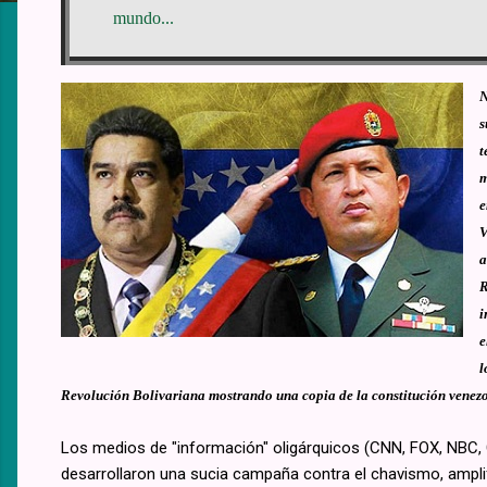
mundo...
N
s
t
m
e
V
a
R
i
e
l
Revolución Bolivariana mostrando una copia de la constitución venez
Los medios de "información" oligárquicos (CNN, FOX, NBC, CB
desarrollaron una sucia campaña contra el chavismo, ampli