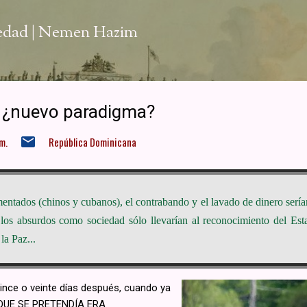
Ir al contenido principal
iedad | Nemen Hazim
z, ¿nuevo paradigma?
m.
República Dominicana
entados (chinos y cubanos), el contrabando y el lavado de dinero sería
los absurdos como sociedad sólo llevarían al reconocimiento del Est
a Paz.​..
uince o veinte días después, cuando ya
 QUE SE PRETENDÍA ERA