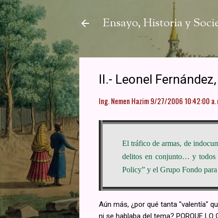
Ensayo, Historia y Soc
II.- Leonel Fernánde
Ing. Nemen Hazim
9/27/2006 10:42:00 a. 
El tráfico de armas, de indocum
delitos en conjunto… y todos 
Policy” y el Grupo Fondo para l
Aún más, ¿por qué tanta "valentía" q
ni se hablaba del tema? PORQUE LO