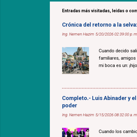
Entradas más visitadas, leídas o com
Crónica del retorno a la selv
Ing. Nemen Hazim
5/20/2026 02:39:00 p. m
Cuando decido sali
familiares, amigos
mi boca es un: ¡hijo
Completo.- Luis Abinader y el
poder
Ing. Nemen Hazim
5/15/2026 08:32:00 a. m
Cuando los cambios