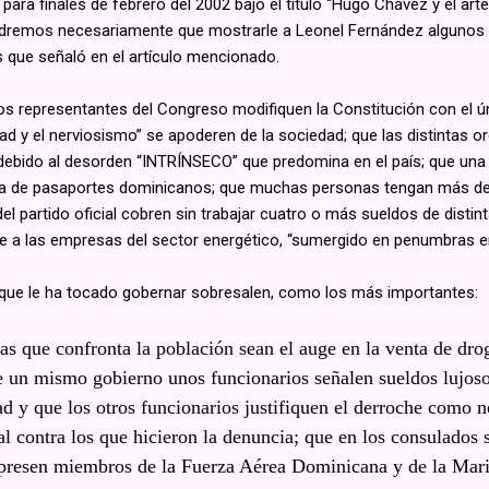
para finales de febrero del 2002 bajo el título “Hugo Chávez y el ar
dremos necesariamente que mostrarle a Leonel Fernández algunos 
s que señaló en el artículo mencionado.
 los representantes del Congreso modifiquen la Constitución con el 
lidad y el nerviosismo” se apoderen de la sociedad; que las distintas o
ebido al desorden “INTRÍNSECO” que predomina en el país; que una
ga de pasaportes dominicanos; que muchas personas tengan más de 
partido oficial cobren sin trabajar cuatro o más sueldos de distin
 a las empresas del sector energético, “sumergido en penumbras en
 que le ha tocado gobernar sobresalen, como los más importantes:
s que confronta la población sean el auge en la venta de drog
de un mismo gobierno unos funcionarios señalen sueldos lujoso
ad y que los otros funcionarios justifiquen el derroche como
al contra los que hicieron la denuncia; que en los consulados
apresen miembros de la Fuerza Aérea Dominicana y de la Ma