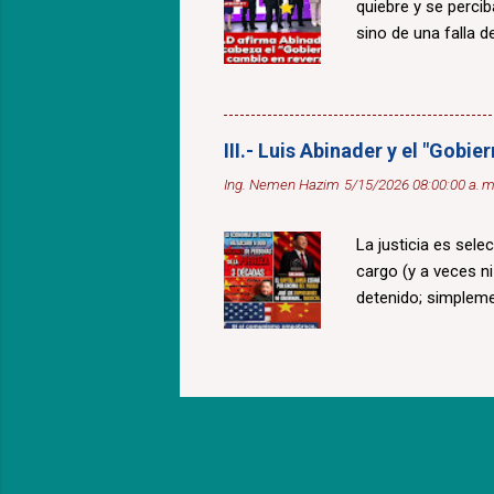
quiebre y se percib
sino de una falla de
III.- Luis Abinader y el "Gobi
Ing. Nemen Hazim
5/15/2026 08:00:00 a. m
La justicia es sele
cargo (y a veces n
detenido; simplem