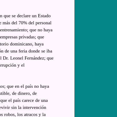
n que se declare un Estado
ue más del 70% del personal
n entrenamiento; que no haya
s empresas privadas; que
ritorio dominicano, haya
ón de una feria donde se iba
el Dr. Leonel Fernández; que
rrupción y el
aos
; que en el país no haya
tible, de dinero, de
 que el país carece de una
vivir sin la intervención
s robos, los atracos y la