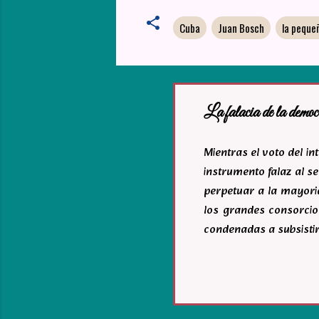
Cuba
Juan Bosch
la peque
La falacia de la democ
Mientras el voto del i
instrumento falaz al se
perpetuar a la mayoria
los grandes consorcio
condenadas a subsistir