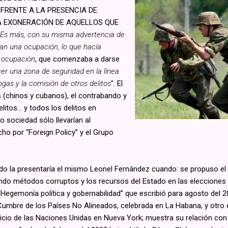
 FRENTE A LA PRESENCIA DE
A EXONERACIÓN DE AQUELLOS QUE
Es más, con su misma advertencia de
ían una ocupación, lo que hacía
a ocupación
, que comenzaba a darse
er una zona de seguridad en la línea
ogas y la comisión de otros delitos
". El
 (chinos y cubanos), el contrabando y
elitos… y todos los delitos en
 sociedad sólo llevarían al
ho por “Foreign Policy” y el Grupo
do la presentaría el mismo Leonel Fernández cuando: se propuso e
usando métodos corruptos y los recursos del Estado en las eleccion
do “Hegemonía política y gobernabilidad” que escribió para agosto del 
Cumbre de los Países No Alineados, celebrada en La Habana, y otro 
ficio de las Naciones Unidas en Nueva York; muestra su relación con 