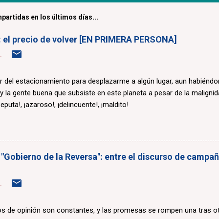
partidas en los últimos días...
a: el precio de volver [EN PRIMERA PERSONA]
.
r del estacionamiento para desplazarme a algún lugar, aun habiénd
 y la gente buena que subsiste en este planeta a pesar de la maligni
eputa!, ¡azaroso!, ¡delincuente!, ¡maldito!
 "Gobierno de la Reversa": entre el discurso de campaña
.
 de opinión son constantes, y las promesas se rompen una tras otr