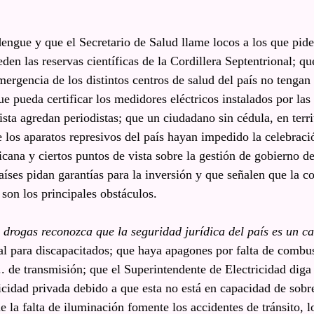
ngue y que el Secretario de Salud llame locos a los que pide
den las reservas científicas de la Cordillera Septentrional; q
mergencia de los distintos centros de salud del país no tenga
ue pueda certificar los medidores eléctricos instalados por la
lista agredan periodistas; que un ciudadano sin cédula, en ter
 los aparatos represivos del país hayan impedido la celebraci
icana y ciertos puntos de vista sobre la gestión de gobierno d
íses pidan garantías para la inversión y que señalen que la co
son los principales obstáculos.
 drogas reconozca que la seguridad jurídica del país es un c
al para discapacitados; que haya apagones por falta de combus
.. de transmisión; que el Superintendente de Electricidad diga
icidad privada debido a que esta no está en capacidad de sobre
e la falta de iluminación fomente los accidentes de tránsito, lo