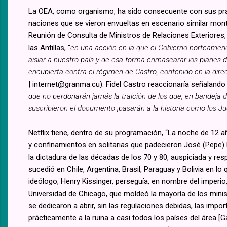
La OEA, como organismo, ha sido consecuente con sus prá
naciones que se vieron envueltas en escenario similar monta
Reunión de Consulta de Ministros de Relaciones Exteriores,
las Antillas, "
en una acción en la que el Gobierno norteameric
aislar a nuestro país y de esa forma enmascarar los planes 
encubierta contra el régimen de Castro, contenido en la dir
| internet@granma.cu). Fidel Castro reaccionaría señalando 
que no perdonarán jamás la traición de los que, en bandeja d
suscribieron el documento ¡pa­sarán a la historia como los Ju
Netflix tiene, dentro de su programación, “La noche de 12 a
y confinamientos en solitarias que padecieron José (Pepe
la dictadura de las décadas de los 70 y 80, auspiciada y r
sucedió en Chile, Argentina, Brasil, Paraguay y Bolivia en 
ideólogo, Henry Kissinger, perseguía, en nombre del imperio,
Universidad de Chicago, que moldeó la mayoría de los min
se dedicaron a abrir, sin las regulaciones debidas, las impo
prácticamente a la ruina a casi todos los países del área [