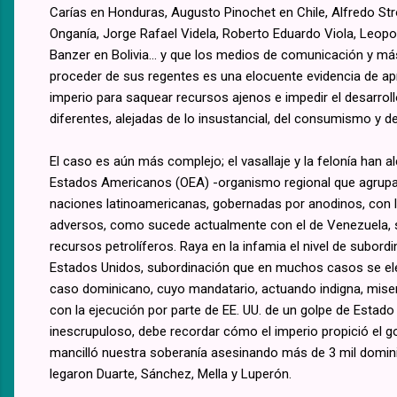
Carías en Honduras, Augusto Pinochet en Chile, Alfredo St
Onganía, Jorge Rafael Videla, Roberto Eduardo Viola, Leopo
Banzer en Bolivia... y que los medios de comunicación y más
proceder de sus regentes es una elocuente evidencia de a
imperio para saquear recursos ajenos e impedir el desarrol
diferentes, alejadas de lo insustancial, del consumismo y de
El caso es aún más complejo; el vasallaje y la felonía han
Estados Americanos (OEA) -organismo regional que agrupa 
naciones latinoamericanas, gobernadas por anodinos, con l
adversos, como sucede actualmente con el de Venezuela, s
recursos petrolíferos. Raya en la infamia el nivel de subo
Estados Unidos, subordinación que en muchos casos se eleva
caso dominicano, cuyo mandatario, actuando indigna, mis
con la ejecución por parte de EE. UU. de un golpe de Estad
inescrupuloso, debe recordar cómo el imperio propició el g
mancilló nuestra soberanía asesinando más de 3 mil domin
legaron Duarte, Sánchez, Mella y Luperón.