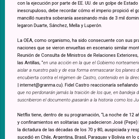
con la ejecución por parte de EE. UU. de un golpe de Estad
inescrupuloso, debe recordar cómo el imperio propició el g
mancilló nuestra soberanía asesinando más de 3 mil domin
legaron Duarte, Sánchez, Mella y Luperón.
La OEA, como organismo, ha sido consecuente con sus prá
naciones que se vieron envueltas en escenario similar monta
Reunión de Consulta de Ministros de Relaciones Exteriores,
las Antillas, "
en una acción en la que el Gobierno norteameric
aislar a nuestro país y de esa forma enmascarar los planes 
encubierta contra el régimen de Castro, contenido en la dir
| internet@granma.cu). Fidel Castro reaccionaría señalando 
que no perdonarán jamás la traición de los que, en bandeja d
suscribieron el documento ¡pa­sarán a la historia como los Ju
Netflix tiene, dentro de su programación, “La noche de 12 a
y confinamientos en solitarias que padecieron José (Pepe
la dictadura de las décadas de los 70 y 80, auspiciada y r
sucedió en Chile, Argentina, Brasil, Paraguay y Bolivia en 