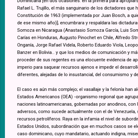
Dominicana [en dos ocasiones: en la primera para apropiars
Rafael L. Trujillo, el más sanguinario de los dictadores que 
Constitución de 1963 (implementada por Juan Bosch, a quie
de ese mismo año)]; encumbrara y respaldara las dictadur
Somoza en Nicaragua (Anastasio Somoza García, Luis Som
Carías en Honduras, Augusto Pinochet en Chile, Alfredo St
Onganía, Jorge Rafael Videla, Roberto Eduardo Viola, Leopo
Banzer en Bolivia... y que los medios de comunicación y más
proceder de sus regentes es una elocuente evidencia de a
imperio para saquear recursos ajenos e impedir el desarrol
diferentes, alejadas de lo insustancial, del consumismo y de
El caso es aún más complejo; el vasallaje y la felonía han
Estados Americanos (OEA) -organismo regional que agrupa 
naciones latinoamericanas, gobernadas por anodinos, con l
adversos, como sucede actualmente con el de Venezuela, s
recursos petrolíferos. Raya en la infamia el nivel de subo
Estados Unidos, subordinación que en muchos casos se eleva
caso dominicano, cuyo mandatario, actuando indigna, mis