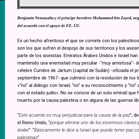
Benjamín Netanyahu y el príncipe heredero Mohammed bin Zayed, ne
del acuerdo con el apoyo de EE. UU.
Es un hecho afrentoso el que se comete con los palestinos
son los que sufren el despojo de sus territorios y los ases
parte de los sionistas. Emiratos Árabes Unidos e Israel han
mantenido una enemistad muy peculiar -"muy amistosa"- d
célebre Cumbre de Jartum (capital de Sudán) -oficiada el p
septiembre de 1967- que culminó con la resolución de los t
«“no” al diálogo con Israel, “no” a su reconocimiento y “no” 
con el estado judío». No se conoce de un solo emiratí que 
muerto por la causa palestina o en alguna de las guerras li
“
Este acuerdo es muy perjudicial para la causa de la paz
”, d
el Reino Unido, “
porque elimina uno de los incentivos claves 
árabe
”. “
Básicamente le dice a Israel que puede tener paz c
palestinas
”.