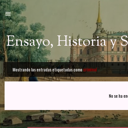
Ir a
Ensayo, Historia y
Mostrando las entradas etiquetadas como
criminal
E
n
t
No se ha en
r
a
d