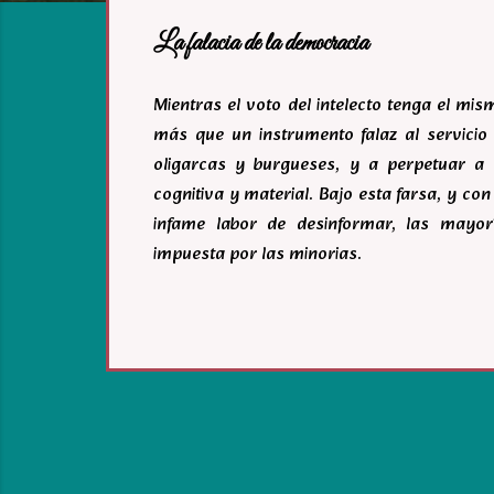
a
La falacia de la democracia
s
Mientras el voto del intelecto tenga el mi
más que un instrumento falaz al servicio 
oligarcas y burgueses, y a perpetuar a 
cognitiva y material. Bajo esta farsa, y c
infame labor de desinformar, las mayor
impuesta por las minorias.