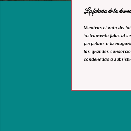
a
La falacia de la democ
s
Mientras el voto del i
instrumento falaz al se
perpetuar a la mayoria
los grandes consorcio
condenadas a subsistir