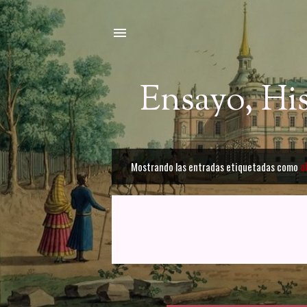
Ensayo, Hi
Mostrando las entradas etiquetadas como
o
E
n
t
r
a
d