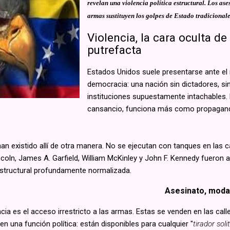
revelan una violencia política estructural. Los ases
armas sustituyen los golpes de Estado tradicionales
Violencia, la cara oculta d
putrefacta
Estados Unidos suele presentarse ante 
democracia: una nación sin dictadores, si
instituciones supuestamente intachables. E
cansancio, funciona más como propaganda
n existido allí de otra manera. No se ejecutan con tanques en las c
ln, James A. Garfield, William McKinley y John F. Kennedy fueron a
estructural profundamente normalizada.
Asesinato, modal
ncia es el acceso irrestricto a las armas. Estas se venden en las call
 una función política: están disponibles para cualquier "
tirador soli