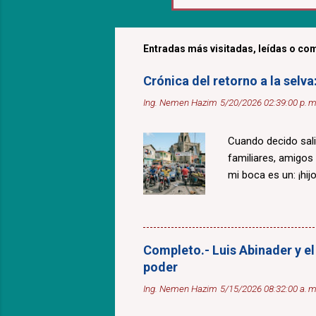
Entradas más visitadas, leídas o com
Crónica del retorno a la selv
Ing. Nemen Hazim
5/20/2026 02:39:00 p. m
Cuando decido sali
familiares, amigos
mi boca es un: ¡hijo
Completo.- Luis Abinader y el
poder
Ing. Nemen Hazim
5/15/2026 08:32:00 a. m