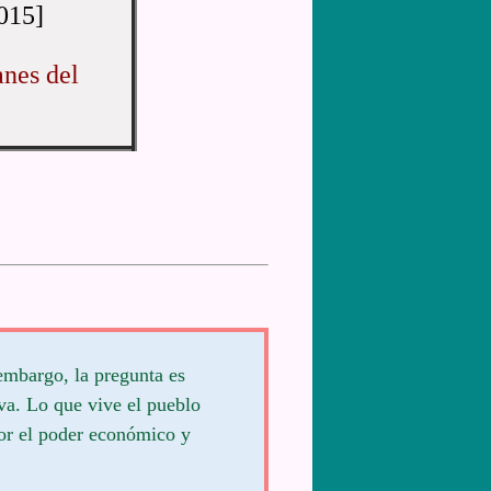
015]
nes del
 embargo, la pregunta es
va. Lo que vive el pueblo
por el poder económico y