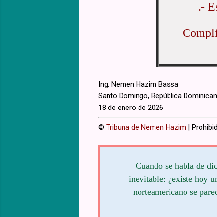
.- E
Compli
Ing. Nemen Hazim Bassa
Santo Domingo, República Dominica
18 de enero de 2026
©
Tribuna de Nemen Hazim
| Prohibid
Cuando se habla de dict
inevitable: ¿existe hoy 
norteamericano se parec