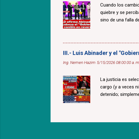
Cuando los cambios
quiebre y se percib
sino de una falla de
III.- Luis Abinader y el "Gobi
Ing. Nemen Hazim
5/15/2026 08:00:00 a. m
La justicia es sele
cargo (y a veces n
detenido; simplem