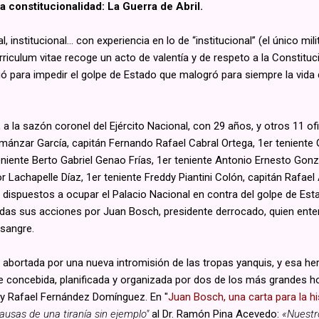
a constitucionalidad: La Guerra de Abril.
al, institucional… con experiencia en lo de “institucional” (el único 
rriculum vitae recoge un acto de valentía y de respeto a la Constitu
eció para impedir el golpe de Estado que malogró para siempre la vida
la sazón coronel del Ejército Nacional, con 29 años, y otros 11 ofi
mánzar García, capitán Fernando Rafael Cabral Ortega, 1er teniente G
niente Berto Gabriel Genao Frías, 1er teniente Antonio Ernesto Gonz
Lachapelle Díaz, 1er teniente Freddy Piantini Colón, capitán Rafael
 dispuestos a ocupar el Palacio Nacional en contra del golpe de Esta
adas sus acciones por Juan Bosch, presidente derrocado, quien en
sangre.
o abortada por una nueva intromisión de las tropas yanquis, y esa h
fue concebida, planificada y organizada por dos de los más grandes h
 y Rafael Fernández Domínguez. En "
Juan Bosch, una carta para la hi
 causas de una tiranía sin ejemplo"
al Dr. Ramón Pina Acevedo:
«Nuestro