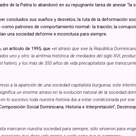
adre de la Patria lo abandonó en su repugnante tarea de anexar “la
ver concluidos sus sueños y desvelos; la ruta de la deformación soci
-como patrones de comportamiento normal- la traición, la corrupción
rían una sociedad deforme e inconclusa para siempre.
», un artículo de 1995, que
«el atraso que vive la República Dominican
s uno y otro: la arritmia histórica de mediados del siglo XVI, produ
ivel hatero, y los más de 350 años de vida precapitalista que transcurr
previo a la aparición de una sociedad capitalista burguesa; este intento
 significa un enorme atraso en la evolución natural de la sociedad d
. en lo sucesivo toda nuestra historia iba a estar condicionada por e
omposición Social Dominicana, Historia e Interpretación", Decimoqu
lista marcaron nuestra sociedad para siempre; sólo sirvieron para en
n necesaria que diera vida propia a cada capa que la compone».