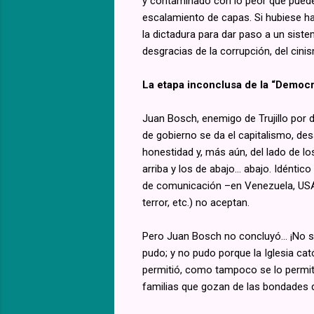
y contaminado con lo peor que puede p
escalamiento de capas. Si hubiese ha
la dictadura para dar paso a un siste
desgracias de la corrupción, del cinis
La etapa inconclusa de la “Democr
Juan Bosch, enemigo de Trujillo por d
de gobierno se da el capitalismo, des
honestidad y, más aún, del lado de l
arriba y los de abajo... abajo. Idén
de comunicación –en Venezuela, USA, 
terror, etc.) no aceptan.
Pero Juan Bosch no concluyó… ¡No se
pudo; y no pudo porque la Iglesia ca
permitió, como tampoco se lo permitió
familias que gozan de las bondades d