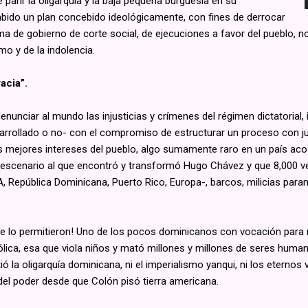
arir la oligarquía y la baja pequeña burguesía en su
bido un plan concebido ideológicamente, con fines de derrocar
ma de gobierno de corte social, de ejecuciones a favor del pueblo, n
mo y de la indolencia.
acia”.
enunciar al mundo las injusticias y crímenes del régimen dictatorial
arrollado o no- con el compromiso de estructurar un proceso con just
os mejores intereses del pueblo, algo sumamente raro en un país aco
tico escenario al que encontró y transformó Hugo Chávez y que 8,000
República Dominicana, Puerto Rico, Europa-, barcos, milicias parami
 lo permitieron! Uno de los pocos dominicanos con vocación para 
tólica, esa que viola niños y mató millones y millones de seres huma
 la oligarquía dominicana, ni el imperialismo yanqui, ni los eternos v
el poder desde que Colón pisó tierra americana.