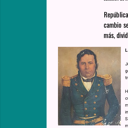
República
cambio se
más, divid
L
J
g
t
H
c
m
i
S
m