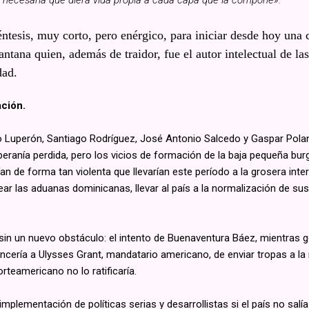
tesis, muy corto, pero enérgico, para iniciar desde hoy una 
tana quien, además de traidor, fue el autor intelectual de las
dad.
ación.
 Luperón, Santiago Rodríguez, José Antonio Salcedo y Gaspar Polanco
eranía perdida, pero los vicios de formación de la baja pequeña burg
ían de forma tan violenta que llevarían este período a la grosera int
ear las aduanas dominicanas, llevar al país a la normalización de sus
sin un nuevo obstáculo: el intento de Buenaventura Báez, mientras 
ncería a Ulysses Grant, mandatario americano, de enviar tropas a la
rteamericano no lo ratificaría.
plementación de políticas serias y desarrollistas si el país no salí