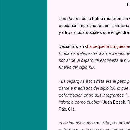
P
Los Padres de la Patria murieron sin 
quedarían impregnados en la historia 
y otros vicios sociales que engendra
Decíamos en «
La pequeña burguesía
fundamentales estrechamente vinculado
social de la oligarquía esclavista al n
finales del siglo XIX.
«La oligarquía esclavista era el paso 
darse a mediados del siglo XX, lo que
deformación entre sus integrantes; "..
infancia como pueblo"
(Juan Bosch, "C
Pág. 61).
«Los intensos años de vida precapita
deforme y sin la base de sustentació