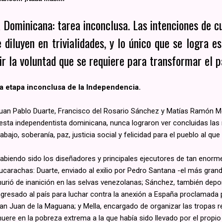
 Dominicana: tarea inconclusa. Las intenciones de c
 diluyen en trivialidades, y lo único que se logra es
ir la voluntad que se requiere para transformar el pa
a etapa inconclusa de la Independencia.
uan Pablo Duarte, Francisco del Rosario Sánchez y Matías Ramón Mella
esta independentista dominicana, nunca lograron ver concluidas las
rabajo, soberanía, paz, justicia social y felicidad para el pueblo al qu
abiendo sido los diseñadores y principales ejecutores de tan enorm
ucarachas: Duarte, enviado al exilio por Pedro Santana -el más grande
urió de inanición en las selvas venezolanas; Sánchez, también depo
ngresado al país para luchar contra la anexión a España proclamada p
an Juan de la Maguana; y Mella, encargado de organizar las tropas r
uere en la pobreza extrema a la que había sido llevado por el propi